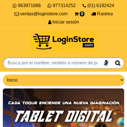
963971686
977314252
(01) 6192424
ventas@loginstore.com
0
Rastrea
Iniciar sesión