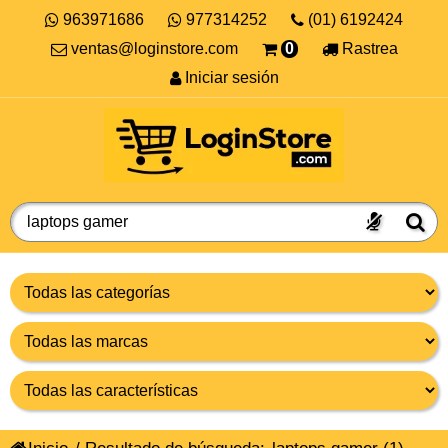
963971686
977314252
(01) 6192424
ventas@loginstore.com
0
Rastrea
Iniciar sesión