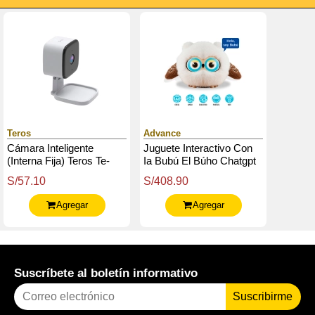
Teros
Advance
Cámara Inteligente
Juguete Interactivo Con
(Interna Fija) Teros Te-
Ia Bubú El Búho Chatgpt
90601W, Resolución 3
4O, App Tuya Smart,
S/57.10
S/408.90
Mp, Wi-Fi, Color Blanco
1200Mah, Felpa
Agregar
Agregar
Suscríbete al boletín informativo
Suscribirme