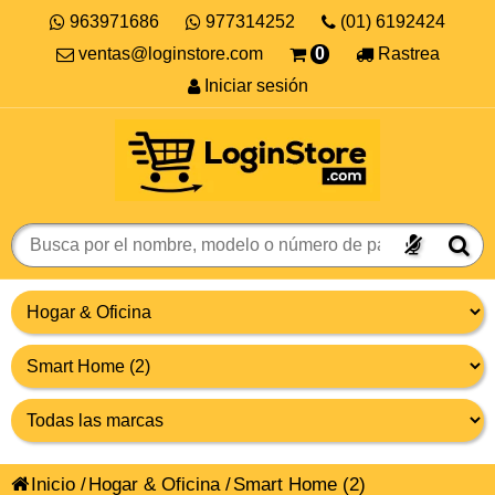
963971686
977314252
(01) 6192424
ventas@loginstore.com
0
Rastrea
Iniciar sesión
Inicio
/
Hogar & Oficina
/
Smart Home
(2)