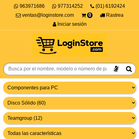
963971686
977314252
(01) 6192424
ventas@loginstore.com
0
Rastrea
Iniciar sesión