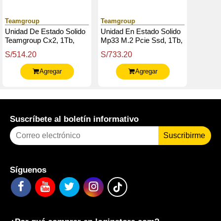
Teamgroup
Teamgroup
Unidad De Estado Solido
Unidad En Estado Solido
Teamgroup Cx2, 1Tb,
Mp33 M.2 Pcie Ssd, 1Tb,
Sata 6.0 Gb / S, 2.5",
Dc 3.3V
S/514.20
S/733.20
Ecc, Dc 5V
Agregar
Agregar
Suscríbete al boletín informativo
Suscribirme
Síguenos