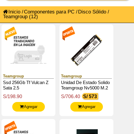
Inicio
/
Componentes para PC
/
Disco Sólido
/
Teamgroup
(12)
Teamgroup
Teamgroup
Ssd 256Gb Tf Vulcan Z
Unidad De Estado Solido
Sata 2.5
Teamgroup Nv5000 M.2
Pcie 4.0 Ssd M.2 1Tb,
S/198.90
S/706.40
S/ 573
Pcie Gen4X4 Con Nvme
Agregar
Agregar