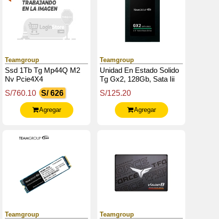
Teamgroup
Teamgroup
Ssd 1Tb Tg Mp44Q M2
Unidad En Estado Solido
Nv Pcie4X4
Tg Gx2, 128Gb, Sata Iii
6Gb / S, 2.5", Dc 5V
S/760.10
S/ 626
S/125.20
Agregar
Agregar
Teamgroup
Teamgroup