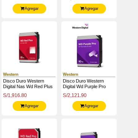
Cache, 5400 Rpm, 3.5".
7200Rpm, 3.5"
Agregar
Agregar
Western
Western
Disco Duro Western
Disco Duro Western
Digital Nas Wd Red Plus
Digital Wd Purple Pro
10 Tb 3.5" Sata / 260 Mb /
10Tb, Sata, 512Mb
S/1,916.80
S/2,121.90
S / 7200 Rpm
Cache, 7200 Rpm, 3.5".
Agregar
Agregar