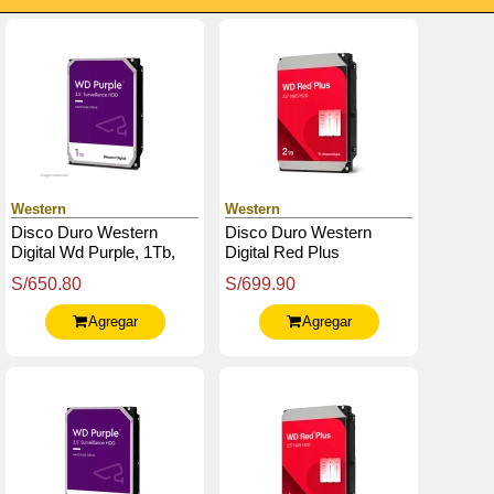
Western
Western
Disco Duro Western
Disco Duro Western
Digital Wd Purple, 1Tb,
Digital Red Plus
Sata 6.0 Gb / S, 5400
Wd20Efpx, 2Tb, Sata,
S/650.80
S/699.90
Rpm, 64Mb Cache, 3.5".
5400Rpm, 3.5", Cache
64Mb
Agregar
Agregar