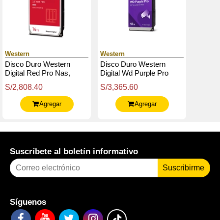
Western
Western
Disco Duro Western
Disco Duro Western
Digital Red Pro Nas,
Digital Wd Purple Pro
Wd142Kfgx 14Tb Sata
18Tb, Sata, 7200 Rpm,
S/2,808.40
S/3,365.60
6Gb / S 7200Rpm 3.5"
3.5", 512Mb Cache
512Mb Cache
Agregar
Agregar
Suscríbete al boletín informativo
Suscribirme
Síguenos