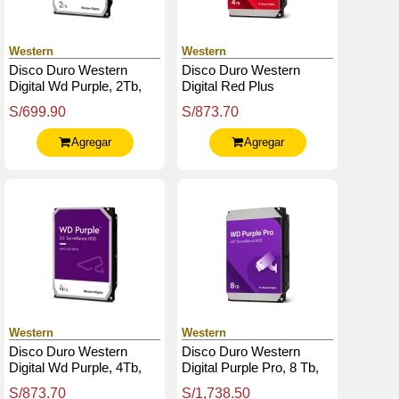
Western
Western
Disco Duro Western
Disco Duro Western
Digital Wd Purple, 2Tb,
Digital Red Plus
Sata 6.0 Gb / S, 64Mb
Wd40Efzz, 4Tb, Sata,
S/699.90
S/873.70
Cache, 5400 Rpm, 3.5".
5400Rpm, 3.5", Cache
128Mb
Agregar
Agregar
Western
Western
Disco Duro Western
Disco Duro Western
Digital Wd Purple, 4Tb,
Digital Purple Pro, 8 Tb,
Sata 6.0 Gb / S, 256Mb
Sata, 256Mb Cache,
S/873.70
S/1,738.50