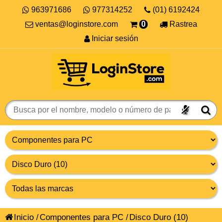
963971686
977314252
(01) 6192424
ventas@loginstore.com
0
Rastrea
Iniciar sesión
Inicio
/
Componentes para PC
/
Disco Duro
(10)