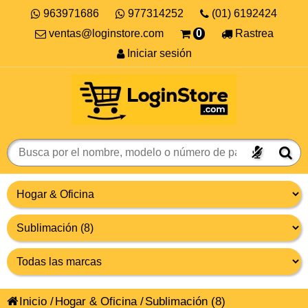
963971686
977314252
(01) 6192424
ventas@loginstore.com
0
Rastrea
Iniciar sesión
Inicio
/
Hogar & Oficina
/
Sublimación
(8)