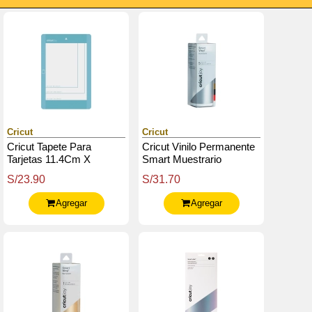
Cricut
Cricut
Cricut Tapete Para
Cricut Vinilo Permanente
Tarjetas 11.4Cm X
Smart Muestrario
15.8Cm Compatible Con
Elegancia 13.9Cm X
S/23.90
S/31.70
Cricut Joy
30.4Cm
Agregar
Agregar