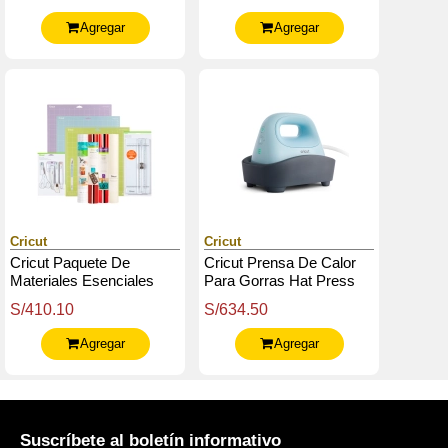
3M
Joy
Agregar
Agregar
Cricut
Cricut
Cricut Paquete De
Cricut Prensa De Calor
Materiales Esenciales
Para Gorras Hat Press
S/410.10
S/634.50
Agregar
Agregar
Suscríbete al boletín informativo