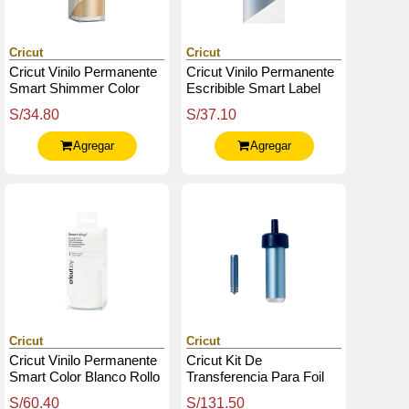
Cricut
Cricut
Cricut Vinilo Permanente
Cricut Vinilo Permanente
Smart Shimmer Color
Escribible Smart Label
Dorado 13.9Cm X 1.21M
Color Plateado 13.9Cm X
S/34.80
S/37.10
33Cm
Agregar
Agregar
Cricut
Cricut
Cricut Vinilo Permanente
Cricut Kit De
Smart Color Blanco Rollo
Transferencia Para Foil
De Mejor Valor 13.9Cm X
Compatible Con Cricut
S/60.40
S/131.50