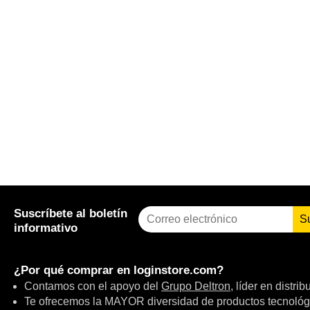
Suscríbete al boletín
S
informativo
¿Por qué comprar en
loginstore.com
?
Contamos con el apoyo del
Grupo Deltron
, líder en distri
Te ofrecemos la MAYOR diversidad de productos tecnológ