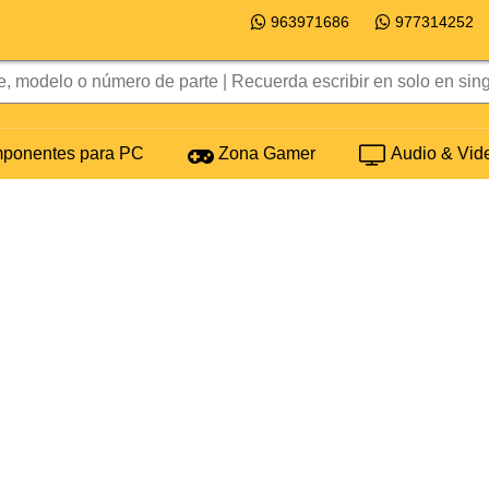
963971686
977314252
onentes para PC
Zona Gamer
Audio & Vid