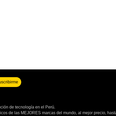
uscribirme
bución de tecnología en el Perú.
icos de las MEJORES marcas del mundo, al mejor precio, hast