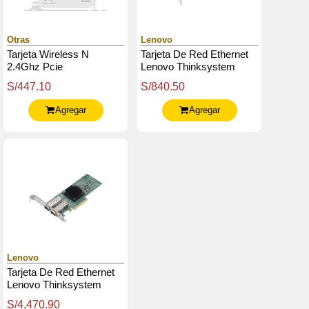
Otras
Lenovo
Tarjeta Wireless N
Tarjeta De Red Ethernet
2.4Ghz Pcie
Lenovo Thinksystem
Broadcom 5719, 1Gbe
S/447.10
S/840.50
(Rj-45), 4-Puertos Pcie
Agregar
Agregar
Lenovo
Tarjeta De Red Ethernet
Lenovo Thinksystem
Broadcom 57414 10 /
S/4,470.90