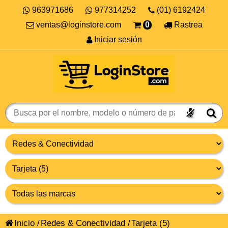
963971686
977314252
(01) 6192424
ventas@loginstore.com
0
Rastrea
Iniciar sesión
Inicio
/
Redes & Conectividad
/
Tarjeta
(5)