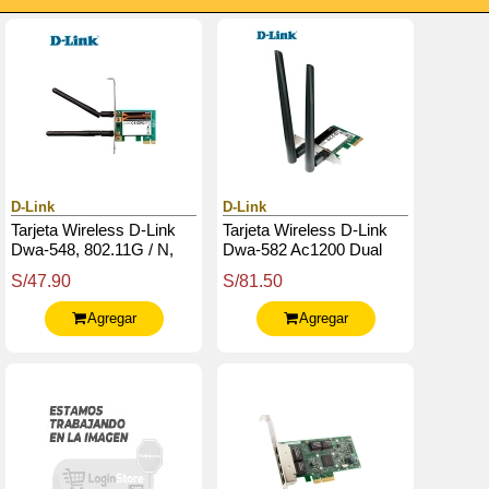
D-Link
D-Link
Tarjeta Wireless D-Link
Tarjeta Wireless D-Link
Dwa-548, 802.11G / N,
Dwa-582 Ac1200 Dual
300 Mbps, Pci-E, 2Dbi.
Band, 2.4 / 5 Ghz, 802.11
S/47.90
S/81.50
B / G / N / Ac, Pci-E X1.
Agregar
Agregar