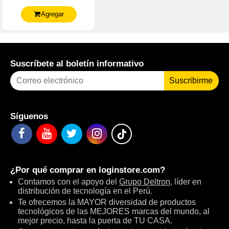
25Gbe Sfp28 2-Port Pcie
Agregar
Suscríbete al boletín informativo
Suscribirme
Síguenos
¿Por qué comprar en
loginstore.com
?
Contamos con el apoyo del
Grupo Deltron
, líder en
distribución de tecnología en el Perú.
Te ofrecemos la MAYOR diversidad de productos
tecnológicos de las MEJORES marcas del mundo, al
mejor precio, hasta la puerta de TU CASA.