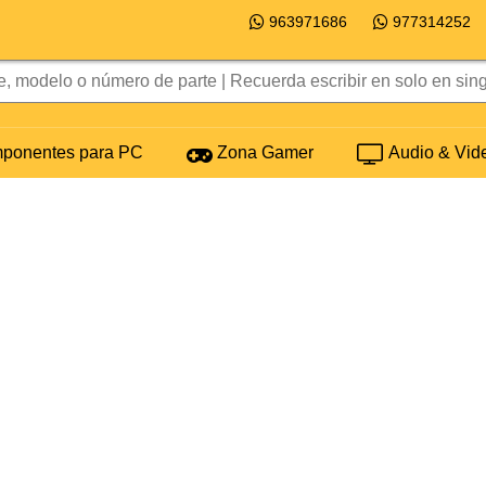
963971686
977314252
onentes para PC
Zona Gamer
Audio & Vid