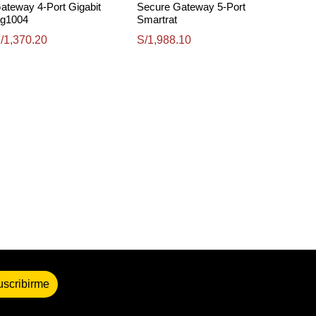
ateway 4-Port Gigabit
Secure Gateway 5-Port
g1004​
Smartrat
/1,370.20
S/1,988.10
uscribirme