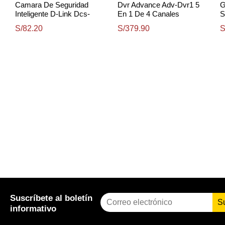
Camara De Seguridad
Dvr Advance Adv-Dvr1 5
G
Inteligente D-Link Dcs-
En 1 De 4 Canales
S
6501Lh, Resolucion 2K /
Analógicos / Hdcvi / Hdtvi /
S/82.20
S/379.90
S
Wi-Fi / Bluetooth Le 5.2
Ahd 1 Canal Ip
Suscríbete al boletín
S
informativo