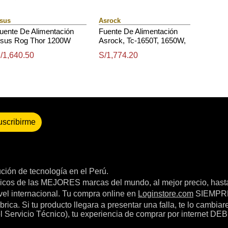
sus
Asrock
uente De Alimentación
Fuente De Alimentación
sus Rog Thor 1200W
Asrock, Tc-1650T, 1650W,
latinum Iii, 80 Plus
Atx, 80 Plus Titanium.
/1,640.50
S/1,774.20
latinum, Formato Atx
uscribirme
bución de tecnología en el Perú.
icos de las MEJORES marcas del mundo, al mejor precio, hast
el internacional. Tu compra online en
Loginstore.com
SIEMPRE 
ica. Si tu producto llegara a presentar una falla, te lo cambia
el Servicio Técnico), tu experiencia de comprar por internet DEB