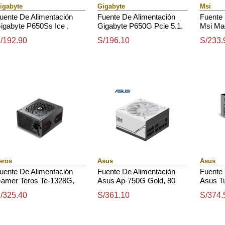
igabyte
Gigabyte
Msi
uente De Alimentación
Fuente De Alimentación
Fuente 
igabyte P650Ss Ice ,
Gigabyte P650G Pcie 5.1,
Msi Mag
50W, Atx, 80 Plus Silver.
650W, Atx, 80 Plus Gold.
750W, 8
/192.90
S/196.10
S/233.
Formato
eros
Asus
Asus
uente De Alimentación
Fuente De Alimentación
Fuente 
amer Teros Te-1328G,
Asus Ap-750G Gold, 80
Asus T
ormato Atx, 1000W 80
Plus, 750 W, Formato Atx.
Evo, 75
/325.40
S/361.10
S/374.
lus Gold 155-240V
Format