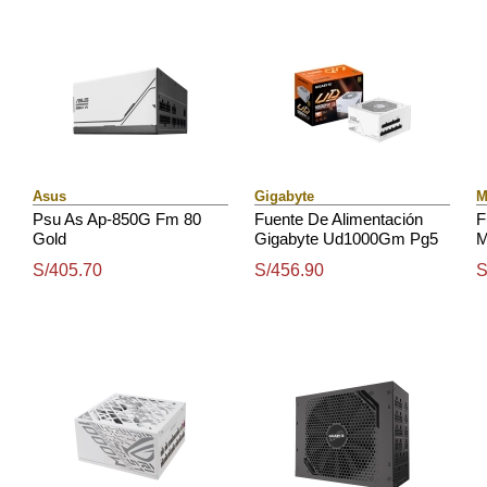
Asus
Gigabyte
M
Psu As Ap-850G Fm 80
Fuente De Alimentación
F
Gold
Gigabyte Ud1000Gm Pg5
M
V2 Ice 1000W, 80 Plus
1
S/405.70
S/456.90
S
Gold, Formato Atx.
F