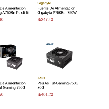
Gigabyte
De Alimentación
Fuente De Alimentación
 A750Bn Pcie5 Iii,
Gigabyte P750Bs, 750W,
0 Plus Bronze,
Atx, 80 Plus Bronze, 100V
90
S/247.40
 Atx.
240Vac.
Asus
De Alimentación
Psu As Tuf-Gaming-750G
uf Gaming 750G
80G
0W, 80 Plus Gold,
50
S/401.20
o Atx