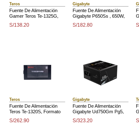
Teros
Gigabyte
G
Fuente De Alimentación
Fuente De Alimentación
F
Gamer Teros Te-1325G,
Gigabyte P650Ss , 650W,
G
Formato Atx, 650W 80 Plus
80 Plus Siver, Formato Atx.
6
S/138.20
S/182.80
S
Bronze 110-240V
Teros
Gigabyte
T
Fuente De Alimentación
Fuente De Alimentación
F
Teros Te-1320S, Formato
Gigabyte Ud750Gm Pg5,
G
Atx, 850W 80 Plus
750W, 80 Plus Gold
F
S/262.90
S/323.20
S
Platinum, 110-240V
Certified, Formato Atx.
P