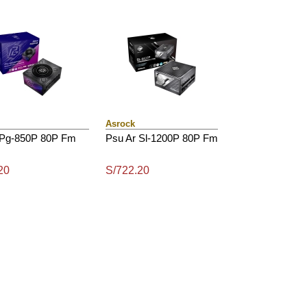
Asrock
 Pg-850P 80P Fm
Psu Ar Sl-1200P 80P Fm
20
S/722.20