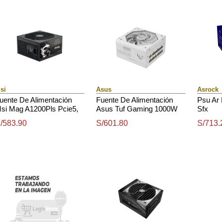
si
Asus
Asrock
uente De Alimentación
Fuente De Alimentación
Psu Ar
si Mag A1200Pls Pcie5,
Asus Tuf Gaming 1000W
Sfx
200W, 80 Plus Platinum,
Gold White Edition, 80 Plus
/583.90
S/601.80
S/713.
ormato Atx.
Gold, Formato Atx