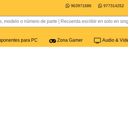
963971686
977314252
onentes para PC
Zona Gamer
Audio & Vid