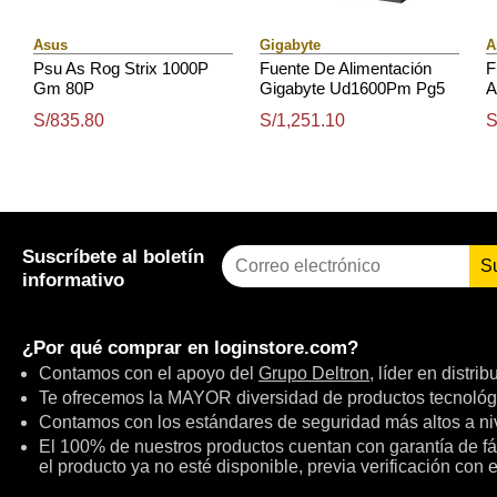
Asus
Gigabyte
A
Psu As Rog Strix 1000P
Fuente De Alimentación
F
Gm 80P
Gigabyte Ud1600Pm Pg5
A
Ai Top, 80 Plus Platinum,
P
S/835.80
S/1,251.10
S
1600W, Formato Atx.
P
Suscríbete al boletín
S
informativo
¿Por qué comprar en
loginstore.com
?
Contamos con el apoyo del
Grupo Deltron
, líder en distri
Te ofrecemos la MAYOR diversidad de productos tecnológ
Contamos con los estándares de seguridad más altos a niv
El 100% de nuestros productos cuentan con garantía de fábr
el producto ya no esté disponible, previa verificación con 