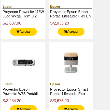
Epson
Epson
Proyector Powerlite 119W
Proyector Epson Smart
3Lcd Wxga, Hdmi X2,
Portátil Lifestudio Flex Ef-
Vga X2, Lan (Rj-45), Usb
71 - Blanco Cálido - Full
S/2,687.90
S/2,933.20
Hd
Agregar
Agregar
Epson
Epson
Proyector Epson
Proyector Epson Smart
Powerlite W55 Portátil
Portátil Lifestudio Flex
Plus Ef-72 - Roble - 4K
S/3,254.20
S/3,673.20
Pro Uhd
Agregar
Agregar