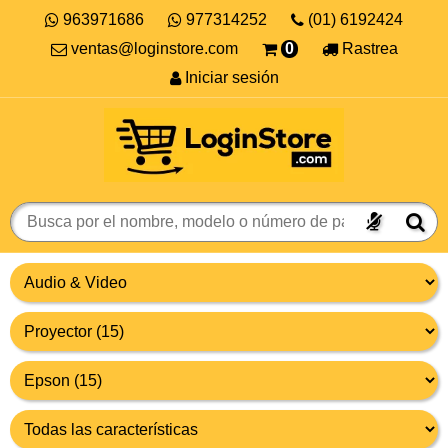
963971686
977314252
(01) 6192424
ventas@loginstore.com
0
Rastrea
Iniciar sesión