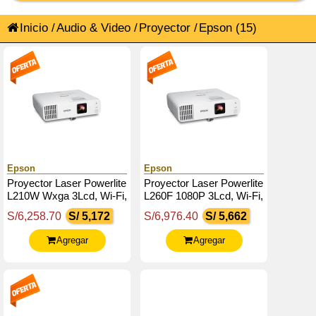
Inicio
/
Audio & Video
/
Proyector
/
Epson
(15)
Epson
Epson
Proyector Laser Powerlite
Proyector Laser Powerlite
L210W Wxga 3Lcd, Wi-Fi,
L260F 1080P 3Lcd, Wi-Fi,
Hdmi X2, Computer In
Hdmi X2, Vga Input X1,
S/6,258.70
S/ 5,172
S/6,976.40
S/ 5,662
X1, Lan (Rj-45) X1
Lan (Rj-45) X1
Agregar
Agregar