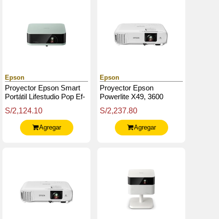
Epson
Epson
Proyector Epson Smart
Proyector Epson
Portátil Lifestudio Pop Ef-
Powerlite X49, 3600
61 - Verde Humo - Full Hd
Lúmenes, 1024X768,
S/2,124.10
S/2,237.80
Xga, Parlante Monoaural:
5W X 1
Agregar
Agregar