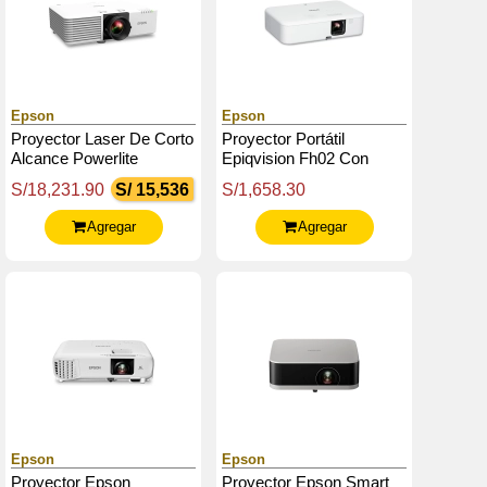
Epson
Epson
Proyector Laser De Corto
Proyector Portátil
Alcance Powerlite
Epiqvision Fh02 Con
L630Su Fhd Wuxga,
Android Tv, Smart, Fhd
S/18,231.90
S/ 15,536
S/1,658.30
Hdmix2, Vgax2, Lan (Rj-
1080P De Hasta 300",
45) X1
3Lcd
Agregar
Agregar
Epson
Epson
Proyector Epson
Proyector Epson Smart