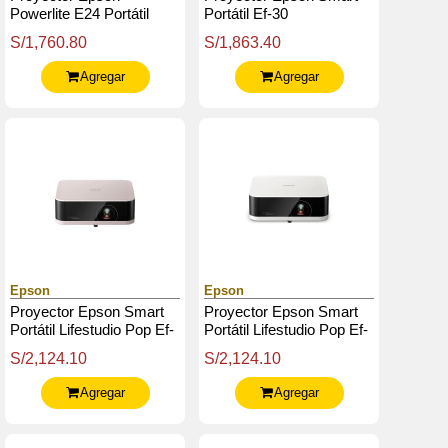
Powerlite E24 Portátil
Portátil Ef-30
S/1,760.80
S/1,863.40
Agregar
Agregar
Epson
Epson
Proyector Epson Smart
Proyector Epson Smart
Portátil Lifestudio Pop Ef-
Portátil Lifestudio Pop Ef-
61 - Beige Rosado - Full
61 - Blanco Calido - Full
S/2,124.10
S/2,124.10
Hd
Hd
Agregar
Agregar