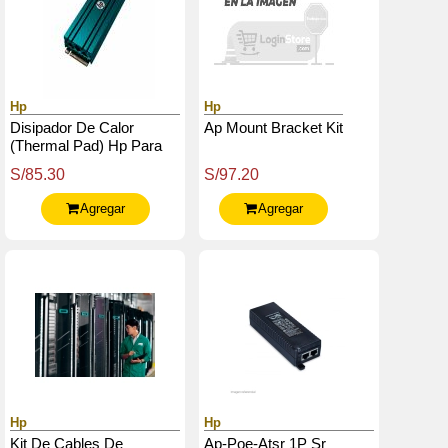
Hp
Hp
Disipador De Calor
Ap Mount Bracket Kit
(Thermal Pad) Hp Para
Ssd M.2 - Color Azul.
S/85.30
S/97.20
Agregar
Agregar
Hp
Hp
Kit De Cables De
Ap-Poe-Atsr 1P Sr