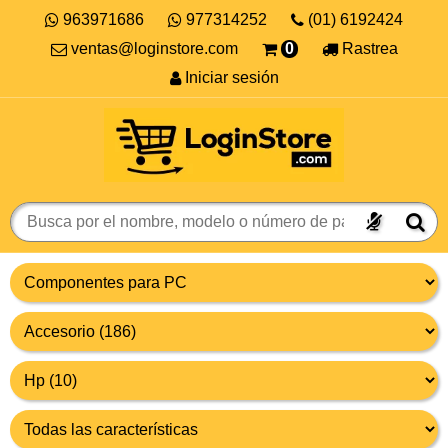
963971686
977314252
(01) 6192424
ventas@loginstore.com
0
Rastrea
Iniciar sesión