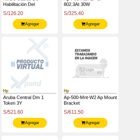
Habilitación Del
802.3At 30W
Controlador De
S/126.20
S/325.40
Almacenamiento Hpe
Proliant Dl360 Gen11
Agregar
Agregar
Hp
Hp
Aruba Central Dm 1
Ap-500-Mnt-W2 Ap Mount
Token 3Y
Bracket
S/521.60
S/611.50
Agregar
Agregar