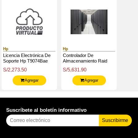
Hp
Hp
Licencia Electrónica De
Controlador De
Soporte Hp T9074Bae
Almacenamiento Raid
Insight Control
Hpe Mr408I‑O Gen11 X8
S/2,273.50
S/5,631.90
Environment 24X7.
Lanes 4Gb Cache Ocp
Spdm
Agregar
Agregar
Suscríbete al boletín informativo
Suscribirme