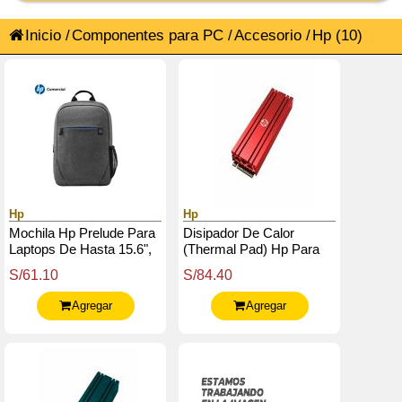
Inicio
/
Componentes para PC
/
Accesorio
/
Hp
(10)
Hp
Hp
Mochila Hp Prelude Para
Disipador De Calor
Laptops De Hasta 15.6",
(Thermal Pad) Hp Para
En Color Gris.
Ssd M.2 - Color Rojo.
S/61.10
S/84.40
Agregar
Agregar