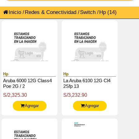
Inicio
/
Redes & Conectividad
/
Switch
/
Hp
(14)
Hp
Hp
Aruba 6000 12G Class4
La Aruba 6100 12G Cl4
Poe 2G / 2
2Sfp 13
S/2,325.30
S/3,232.90
Agregar
Agregar