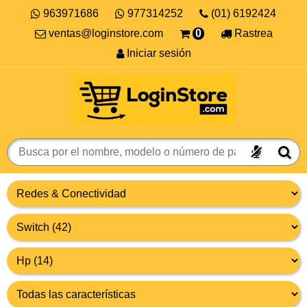
963971686
977314252
(01) 6192424
ventas@loginstore.com
0
Rastrea
Iniciar sesión