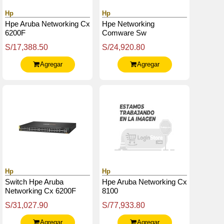
Hp
Hp
Hpe Aruba Networking Cx
Hpe Networking
6200F
Comware Sw
S/17,388.50
S/24,920.80
Agregar
Agregar
Hp
Hp
Switch Hpe Aruba
Hpe Aruba Networking Cx
Networking Cx 6200F
8100
48G Class-4 Poe 4Sfp,
S/31,027.90
S/77,933.80
Capacidad Poe: 740W
Agregar
Agregar