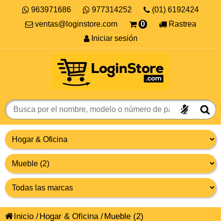
963971686
977314252
(01) 6192424
ventas@loginstore.com
0
Rastrea
Iniciar sesión
Inicio
/
Hogar & Oficina
/
Mueble
(2)