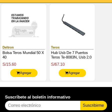
Deltron
Teros
Bolsa Teros Mundial 50 X
Hub Usb De 7 Puertos
40
Teros Te-8083N, Usb 2.0
De 6 Puertos Y Usb 3.0
S/15.60
S/67.10
De 1 Puerto
Agregar
Agregar
Suscríbete al boletín informativo
Suscribirme