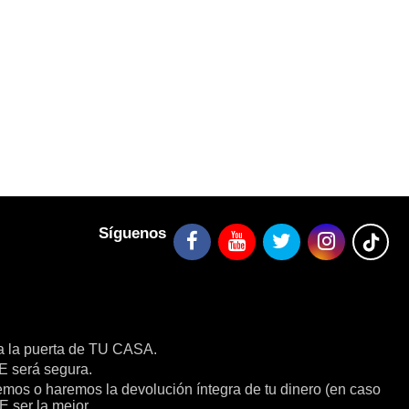
Síguenos
a la puerta de TU CASA.
será segura.
remos o haremos la devolución íntegra de tu dinero (en caso
E ser la mejor.