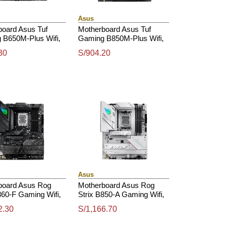
Asus
board Asus Tuf
Motherboard Asus Tuf
 B650M-Plus Wifi,
Gaming B850M-Plus Wifi,
t Amd B650, Amd
Chipset Amd B850, Socket
30
S/904.20
 Am5, Matx
Amd Am5, Matx
Asus
board Asus Rog
Motherboard Asus Rog
860-F Gaming Wifi,
Strix B850-A Gaming Wifi,
 Intel B860, Lga
Chipset Amd B850, Socket
2.30
S/1,166.70
dmi, Dp, Atx
Amd Am5, Atx