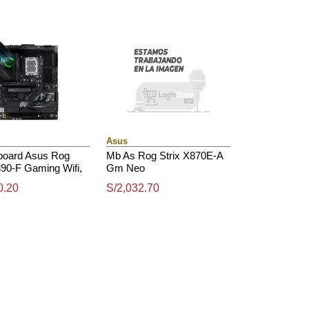
Asus
board Asus Rog
Mb As Rog Strix X870E-A
890-F Gaming Wifi,
Gm Neo
 Intel Z890, Lga
0.20
S/2,032.70
dmi, Dp, Atx