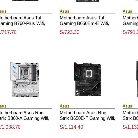
sus
Asus
Asus
otherboard Asus Tuf
Motherboard Asus Tuf
Mother
aming B760-Plus Wifi,
Gaming B650Em-E Wifi,
Gaming
hipset Intel B760,
Chipset Amd B650, Amd
Chipse
/717.70
S/723.30
S/791.
ga1700, Atx
Socket Am5, Matx
Socket
sus
Asus
Asus
otherboard Asus Rog
Motherboard Asus Rog
Mother
trix B860-A Gaming Wifi,
Strix B650E-F Gaming Wifi,
Strix B
hipset Intel B860, Lga
Chipset Amd B650, Socket
Chipset
/1,038.70
S/1,114.40
S/1,13
851, Hdmi, Dp, Atx
Amd Am5, Atx
1851, H