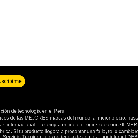
uscribirme
bución de tecnología en el Perú.
icos de las MEJORES marcas del mundo, al mejor precio, hast
el internacional. Tu compra online en
Loginstore.com
SIEMPRE 
ica. Si tu producto llegara a presentar una falla, te lo cambia
el Servicio Técnico), tu experiencia de comprar por internet DEB