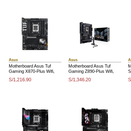
Asus
Asus
A
Motherboard Asus Tuf
Motherboard Asus Tuf
M
Gaming X870-Plus Wifi,
Gaming Z890-Plus Wifi,
S
Chipset Amd X870, Socket
Chipset Intel Z890, Lga
W
S/1,216.90
S/1,346.20
S
Amd Am5, Atx
1851, Hdmi, Dp, Atx
S