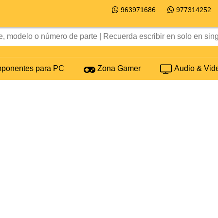
963971686
977314252
onentes para PC
Zona Gamer
Audio & Vid