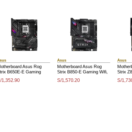
sus
Asus
Asus
otherboard Asus Rog
Motherboard Asus Rog
Mother
trix B650E-E Gaming
Strix B850-E Gaming Wifi,
Strix Z
ifi, Chipset Amd B650,
Chipset Amd B850, Socket
Chipset
/1,352.90
S/1,570.20
S/1,73
ocket Amd Am5, Atx
Amd Am5, Atx
1851, H