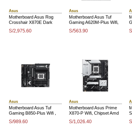
Asus
Asus
A
Motherboard Asus Rog
Motherboard Asus Tuf
M
Crosshair X870E Dark
Gaming A620M-Plus Wifi,
G
Hero, Chipset Amd X870E,
Chipset Amd B620, Amd
C
S/2,975.60
S/563.90
S
Socket Amd Am5, Atx
Socket Am5, Matx
L
Asus
Asus
A
Motherboard Asus Tuf
Motherboard Asus Prime
M
Gaming B850-Plus Wifi ,
X870-P Wifi, Chipset Amd
S
Chipset Amd B850, Socket
X870, Socket Amd Am5,
C
S/989.60
S/1,026.40
S
Amd Am5, Atx
Atx
1