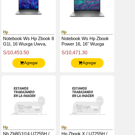
Hp
Hp
Notebook Ws Hp Zbook 8
Notebook Ws Hp Zbook
G1I, 16 Wuxga Uwva,
Power 16, 16" Wuxga
Core Ultra 9 285H 2.9 /
Uwva, Core Ultra 9-185H
S/10,453.50
S/10,471.30
5.4Ghz, 32Gb Ddr5-5600
2.3 / 5.1Ghz 16Gb Ddr5-
5600
Agregar
Agregar
Hp
Hp
Nb Zb8G1I14 U7255H /
Hp Zbook X / U7255H /