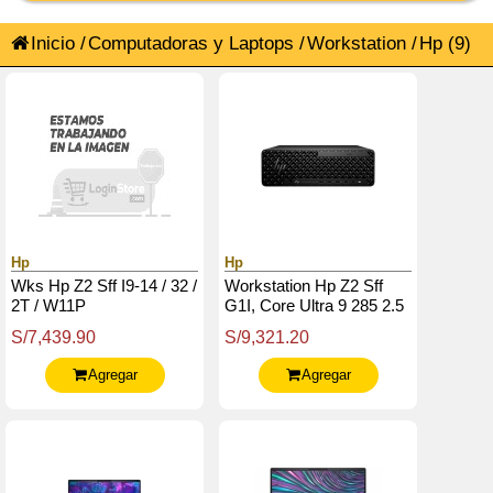
Inicio
/
Computadoras y Laptops
/
Workstation
/
Hp
(9)
Hp
Hp
Wks Hp Z2 Sff I9-14 / 32 /
Workstation Hp Z2 Sff
2T / W11P
G1I, Core Ultra 9 285 2.5
/ 5.4Ghz / 16Gb Ddr5 /
S/7,439.90
S/9,321.20
1Tb Ssd M.2 / Dvd-Writer
Agregar
Agregar