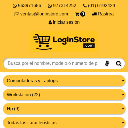
963971686
977314252
(01) 6192424
ventas@loginstore.com
0
Rastrea
Iniciar sesión