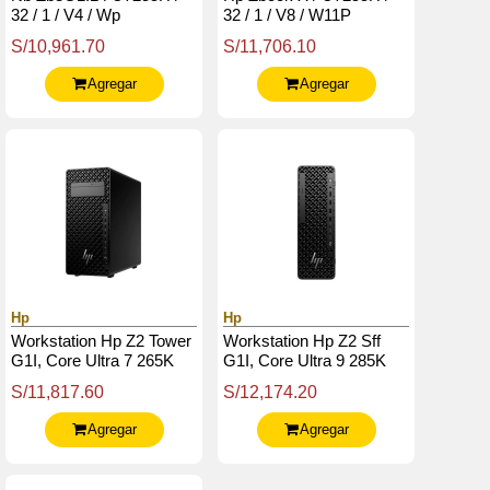
32 / 1 / V4 / Wp
32 / 1 / V8 / W11P
S/10,961.70
S/11,706.10
Agregar
Agregar
Hp
Hp
Workstation Hp Z2 Tower
Workstation Hp Z2 Sff
G1I, Core Ultra 7 265K
G1I, Core Ultra 9 285K
3.9 / 5.5Ghz / 32Gb Ddr5
Hasta 5.7Ghz / 32Gb
S/11,817.60
S/12,174.20
/ 1Tb Ssd M.2 / Dvd-Rw
Ddr5 / 1Tb Ssd M.2 /
Dvd-Writer
Agregar
Agregar