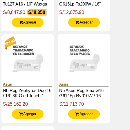
Tu127 A16 / 16" Wuxga
G615Lp-Ts206W / 16"
Ips / Amd Ryzen 9
2.5K Wqxga / Core Ultra
S/8,847.90
S/ 8,350
S/12,075.90
8940Hx 5.3Ghz / 16G
9-290Hx / 16Gb Ddr5 /
Ddr5 / Rtx 5070 8G
Rtx 5070
Agregar
Agregar
Asus
Asus
Nb Rog Zephyrus Duo 16
Nb Asus Rog Strix G16
/ 16" 3K Oled Touch /
G614Fp-Rv010W / 16"
Core Ultra 9-386H / 64Gb
Wuxga Ips / Ryzen 9
S/25,162.20
S/11,713.70
Ddr5 / 2Tb Ssd M.2 / Rtx
9955Hx 5.4G / 16G Ddr5
5090
/ 1Tb Ssd M.2
Agregar
Agregar