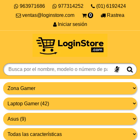
963971686
977314252
(01) 6192424
ventas@loginstore.com
0
Rastrea
Iniciar sesión