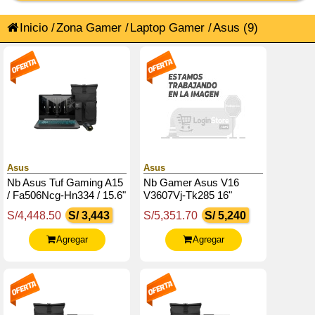
Inicio
/
Zona Gamer
/
Laptop Gamer
/
Asus
(9)
Asus
Asus
Nb Asus Tuf Gaming A15
Nb Gamer Asus V16
/ Fa506Ncg-Hn334 / 15.6"
V3607Vj-Tk285 16"
Fhd Ips / Ryzen 7
Wuxga / Intel Core 7-
S/4,448.50
S/ 3,443
S/5,351.70
S/ 5,240
8845Hs 5.1G / 8G Ddr5 /
240H / 8Gb Ddr5 / Rtx
Rtx 3050
3050 6Gb
Agregar
Agregar