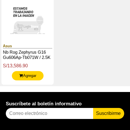
Asus
Nb Rog Zephyrus G16
Gu606Ap-Tb071W / 2.5K
Wqxga Oled / Core Ultra
S/13,586.90
9 386H / 16G Lpddr5 / 1T
Ssd M.2
Agregar
Suscríbete al boletín informativo
Suscribirme