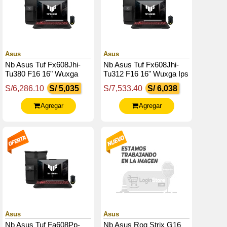
Asus
Asus
Nb Asus Tuf Fx608Jhi-
Nb Asus Tuf Fx608Jhi-
Tu380 F16 16" Wuxga
Tu312 F16 16" Wuxga Ips
Ips, Core I5-14450Hx
Core I7-14650Hx 5.2Ghz
S/6,286.10
S/ 5,035
S/7,533.40
S/ 6,038
4.8Ghz / 8Gb Ddr5 / Rtx
/ 16Gb Ddr5 / Rtx 5050
5050 8Gb
8Gb
Agregar
Agregar
Asus
Asus
Nb Asus Tuf Fa608Pp-
Nb Asus Rog Strix G16