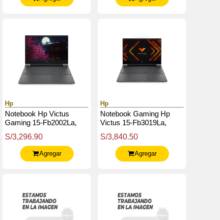
Hp
Hp
Notebook Hp Victus
Notebook Gaming Hp
Gaming 15-Fb2002La,
Victus 15-Fb3019La,
Amd Ryzen 5 8645Hs
15.6" Fhd Ips, Amd
S/3,296.90
S/3,840.50
Hasta 5.0Ghz, 8Gb Ddr5-
Ryzen 7 7445Hs Hasta
5600Mhz
4.7Ghz, 8Gb
Agregar
Agregar