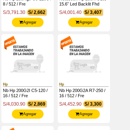
8 / 512 / Fre
15.6" Led Backlit Fhd
Sva, Core 7 150U Hasta
S/3,791.30
S/ 2,662
S/4,001.40
S/ 3,407
5.4Ghz, 16Gb Ddr5-5200
Agregar
Agregar
Hp
Hp
Nb Hp 200G2I C5-120 /
Nb Hp 200G2A R7-250 /
16 / 512 / Fre
16 / 512 / Fre
S/4,030.90
S/ 2,869
S/4,452.90
S/ 3,300
Agregar
Agregar