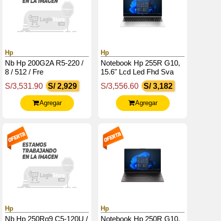
Hp
Hp
Nb Hp 200G2A R5-220 /
Notebook Hp 255R G10,
8 / 512 / Fre
15.6" Lcd Led Fhd Sva
Amd Ryzen 7 7735U
S/3,531.90
S/ 2,929
S/3,556.60
S/ 3,182
Hasta 4.7Ghz, 16Gb
Ddr5-4800
Agregar
Agregar
Hp
Hp
Nb Hp 250Rg9 C5-120U /
Notebook Hp 250R G10,