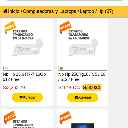
Inicio
/
Computadoras y Laptops
/
Laptop
/
Hp
(37)
Hp
Hp
Nb Hp 15.6 R7-7 16Gb
Nb Hp 250Rg10 / C5 / 16
512 Free
/ 512 / Free
S/3,263.70
S/3,440.30
S/ 3,034
Agregar
Agregar