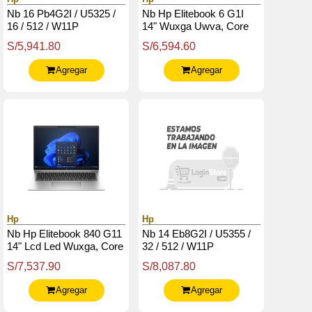
Nb 16 Pb4G2I / U5325 /
Nb Hp Elitebook 6 G1I
16 / 512 / W11P
14" Wuxga Uwva, Core
Ultra 7 255U 2 / 5.2Ghz,
S/5,941.80
S/6,594.60
16Gb Ddr5, 512Gb Ssd
M.2
Agregar
Agregar
Hp
Hp
Nb Hp Elitebook 840 G11
Nb 14 Eb8G2I / U5355 /
14" Lcd Led Wuxga, Core
32 / 512 / W11P
Ultra 7 155U, 4.8Ghz,
S/7,537.90
S/8,087.80
16Gb Ddr5-5600Mhz
Agregar
Agregar