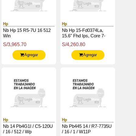
Hp
Hp
Nb Hp 15 R5-7U 16 512
Nb Hp 15-Fd0374La,
Win
15.6" Fhd Ips, Core 7-
150U Hasta 5.4Ghz /
S/3,965.70
S/4,260.80
16Gb Ddr5 / 512Gb Ssd
M.2
Agregar
Agregar
Hp
Hp
Nb 14 Pb4G1I / C5-120U
Nb Pb445 14 / R7-7735U
/ 16 / 512 / Wp
/ 16 / 1 / W11P