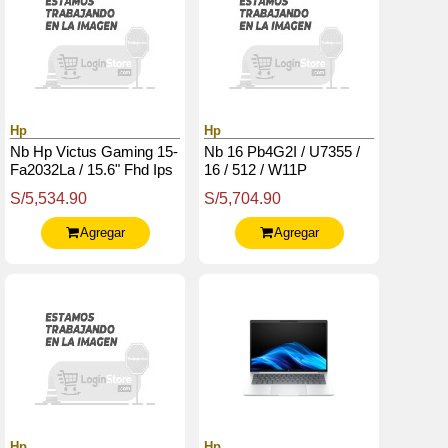
Hp
Hp
Nb Hp Victus Gaming 15-
Nb 16 Pb4G2I / U7355 /
Fa2032La / 15.6" Fhd Ips
16 / 512 / W11P
/ Core I5-13420H 4.6G /
S/5,534.90
S/5,704.90
16Gb Ddr4 / 512Gb Ssd
M.2
Agregar
Agregar
Hp
Hp