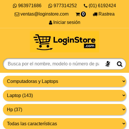
963971686
977314252
(01) 6192424
ventas@loginstore.com
0
Rastrea
Iniciar sesión