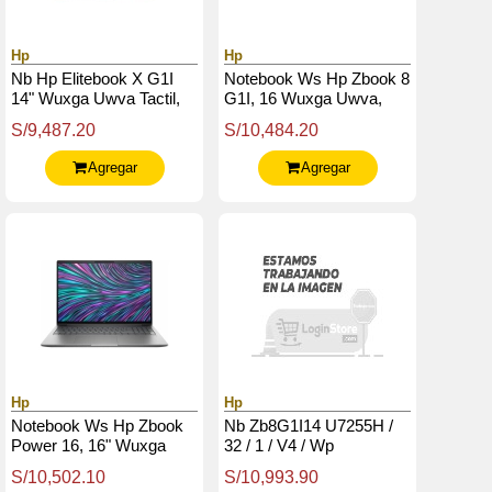
Hp
Hp
Nb Hp Elitebook X G1I
Notebook Ws Hp Zbook 8
14" Wuxga Uwva Tactil,
G1I, 16 Wuxga Uwva,
Core Ultra 7 268V 2.2 /
Core Ultra 9 285H 2.9 /
S/9,487.20
S/10,484.20
5Ghz, 32Gb Lpddr5X
5.4Ghz, 32Gb Ddr5-5600
Agregar
Agregar
Hp
Hp
Notebook Ws Hp Zbook
Nb Zb8G1I14 U7255H /
Power 16, 16" Wuxga
32 / 1 / V4 / Wp
Uwva, Core Ultra 9-185H
S/10,502.10
S/10,993.90
2.3 / 5.1Ghz 16Gb Ddr5-