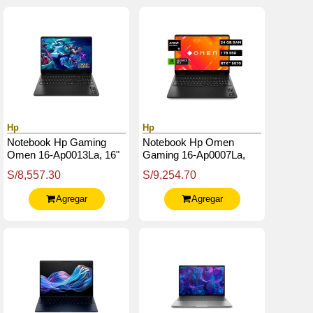
Hp
Hp
Notebook Hp Gaming
Notebook Hp Omen
Omen 16-Ap0013La, 16"
Gaming 16-Ap0007La,
2K Ips Amd Ryzen 9
16" 2K Ips Amd Ryzen 9
S/8,557.30
S/9,254.70
8940Hx Hasta 5.3Ghz,
8940Hx Hasta 5.3Ghz,
24Gb Ddr5
24Gb Ddr5
Agregar
Agregar