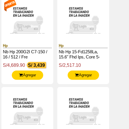
Hp
Hp
Nb Hp 200G2I C7-150 /
Nb Hp 15-Fd1258La,
16 / 512 / Fre
15.6" Fhd Ips, Core 5-
120U Hasta 5.0Ghz / 8Gb
S/4,689.90
S/ 3,439
S/2,517.10
Ddr4 / 256Gb Ssd M.2
Agregar
Agregar