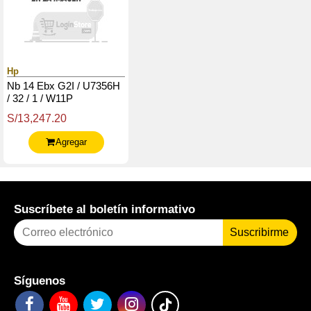
Hp
Nb 14 Ebx G2I / U7356H
/ 32 / 1 / W11P
S/13,247.20
Agregar
Suscríbete al boletín informativo
Suscribirme
Síguenos