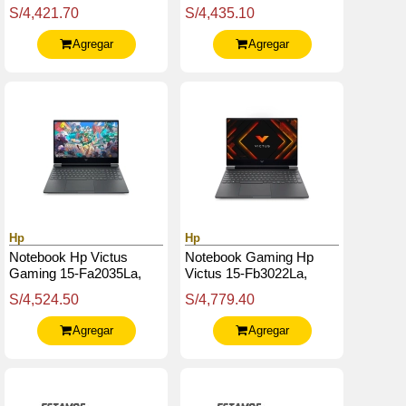
S/4,421.70
S/4,435.10
Agregar
Agregar
Hp
Hp
Notebook Hp Victus
Notebook Gaming Hp
Gaming 15-Fa2035La,
Victus 15-Fb3022La,
15.6 Fhd Ips, Core I5-
15.6" Fhd Ips, Amd
S/4,524.50
S/4,779.40
13420H Hasta 4.6G, 8Gb
Ryzen 7 7445Hs 4.7Ghz,
Ddr4
16Gb Ddr5
Agregar
Agregar