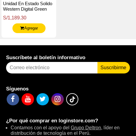
Unidad En Estado Solido
Western Digital Green
Sn350 Nvme 2Tb M.2
S/1,189.30
2280, Pcie Gen3 X4
Agregar
Suscríbete al boletín informativo
Suscribirme
Síguenos
¿Por qué comprar en
loginstore.com
?
Contamos con el apoyo del
Grupo Deltron
, líder en
distribución de tecnología en el Perú.