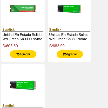
Sandisk
Sandisk
Unidad En Estado Solido
Unidad En Estado Solido
Wd Green Sn3000 Nvme
Wd Green Sn350 Nvme
500Gb M.2 2280, Pcie
1Tb M.2 2280, Pcie Gen3
S/603.60
S/683.90
Gen 4.0 X4, Nvme
X4 Nvme V1.3
Agregar
Agregar
Sandisk