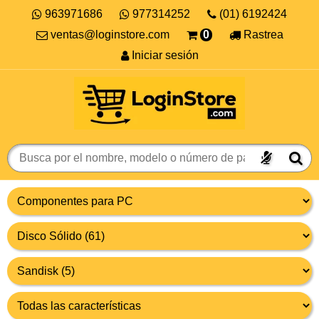
963971686
977314252
(01) 6192424
ventas@loginstore.com
0
Rastrea
Iniciar sesión