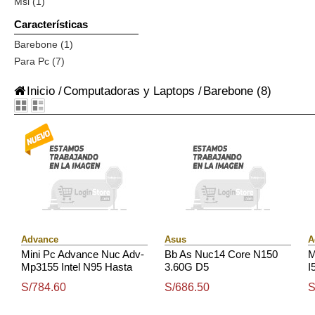
Msi (1)
Características
Barebone (1)
Para Pc (7)
Inicio
/
Computadoras y Laptops
/
Barebone
(8)
Advance
Asus
A
Mini Pc Advance Nuc Adv-
Bb As Nuc14 Core N150
M
Mp3155 Intel N95 Hasta
3.60G D5
I
3.40Ghz, Ddr4, Hdmi, Dp,
D
S/784.60
S/686.50
S
Usb 2.0 / 3.0, Bt
B