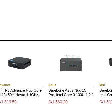
dvance
Asus
Msi
ini Pc Advance Nuc Core
Barebone Asus Nuc 15
Barebo
5-12450H Hasta 4.4Ghz,
Pro, Intel Core 3 100U 1.2 /
Intel C
dr4, Hdmi, Dp, Usb 3.0,
4.7Ghz / 6C / 8T / 10Mb
Hasta 
/1,319.50
S/1,560.20
S/1,61
t
Smart Cache
Nucleos