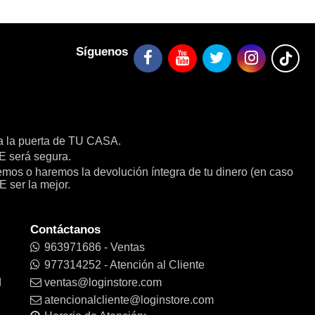
Síguenos
a la puerta de TU CASA.
será segura.
remos o haremos la devolución íntegra de tu dinero (en caso
E ser la mejor.
Contáctanos
963971686 - Ventas
977314252 - Atención al Cliente
d
ventas@loginstore.com
atencionalcliente@loginstore.com