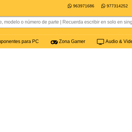
963971686
977314252
onentes para PC
Zona Gamer
Audio & Vid