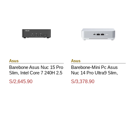
Asus
Asus
Barebone Asus Nuc 15 Pro
Barebone-Mini Pc Asus
Slim, Intel Core 7 240H 2.5
Nuc 14 Pro Ultra9 Slim,
/ 5.2Ghz / 10C / 16T /
Core Ultra 9 185H 2.3 /
S/2,645.90
S/3,378.90
24Mb Smart Cache
5.1Ghz / 6C / 24Mb Cache