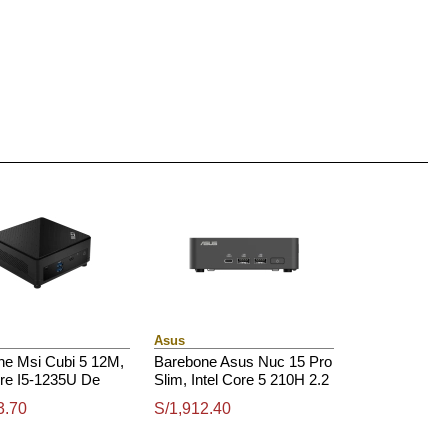
Asus
ne Msi Cubi 5 12M,
Barebone Asus Nuc 15 Pro
ore I5-1235U De
Slim, Intel Core 5 210H 2.2
4.40Ghz (10
/ 4.8Ghz / 8C / 12T / 12Mb
3.70
S/1,912.40
 / 12 Subprocesos)
Smart Cache