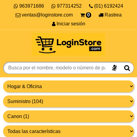
963971686
977314252
(01) 6192424
ventas@loginstore.com
0
Rastrea
Iniciar sesión