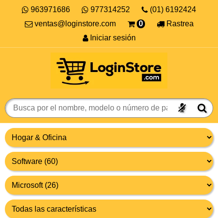
963971686
977314252
(01) 6192424
ventas@loginstore.com
0
Rastrea
Iniciar sesión