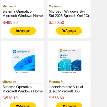
Microsoft
Microsoft
Sistema Operativo
Microsoft Windows Svr
Microsoft Windows Home
Std 2025 Spanish Oei 2Cr
11, 64 Bits, Español, 1Pk,
(Apos) (Ep2-25418)
S/499.30
S/530.50
Dsp Oem Dvd.
Agregar
Agregar
Microsoft
Microsoft
Sistema Operativo
Licenciamiento Virtual
Microsoft Windows Home
(Esd) Microsoft 365
11, 64-Bits All Languages
Business Standard
S/538.10
S/556.60
Pk Lic Online Dwnld Nr
Agregar
Agregar