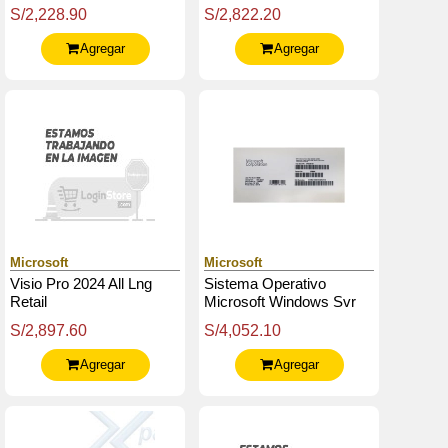
Licencia Cal Open
S/2,228.90
S/2,822.20
Business.
Agregar
Agregar
Microsoft
Microsoft
Visio Pro 2024 All Lng
Sistema Operativo
Retail
Microsoft Windows Svr
Std 2025 64Bit 1Pk
S/2,897.60
S/4,052.10
Spanish Oem (Ep2-
25197)
Agregar
Agregar