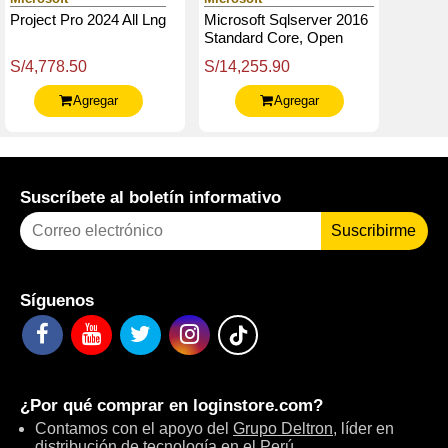
Project Pro 2024 All Lng
Microsoft Sqlserver 2016
Standard Core, Open
Licence, 2 Core, Single
S/4,778.50
S/14,255.90
Language.
Agregar
Agregar
Suscríbete al boletín informativo
Suscribirme
Síguenos
¿Por qué comprar en
loginstore.com
?
Contamos con el apoyo del
Grupo Deltron
, líder en
distribución de tecnología en el Perú.