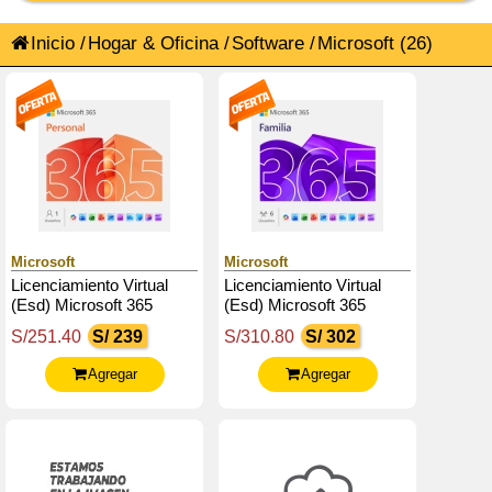
Inicio
/
Hogar & Oficina
/
Software
/
Microsoft
(26)
Microsoft
Microsoft
Licenciamiento Virtual
Licenciamiento Virtual
(Esd) Microsoft 365
(Esd) Microsoft 365
Personal (Licencia De 12
Familia (Licencia De 12
S/251.40
S/ 239
S/310.80
S/ 302
Meses / 1 Usuario)
Meses / 1 A 6 Usuarios)
Agregar
Agregar