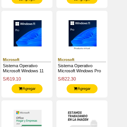
Microsoft
Microsoft
Sistema Operativo
Sistema Operativo
Microsoft Windows 11
Microsoft Windows Pro
Pro 64-Bit Spanish Latam
11, 64-Bits All Languages
S/619.10
S/822.30
Oem Dvd
Pk Lic Online Dwnld Nr
Agregar
Agregar