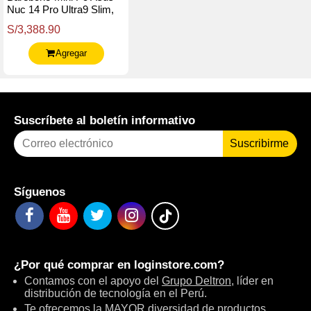
Nuc 14 Pro Ultra9 Slim,
Core Ultra 9 185H 2.3 /
S/3,388.90
5.1Ghz / 6C / 24Mb
Cache
Agregar
Suscríbete al boletín informativo
Suscribirme
Síguenos
¿Por qué comprar en
loginstore.com
?
Contamos con el apoyo del
Grupo Deltron
, líder en
distribución de tecnología en el Perú.
Te ofrecemos la MAYOR diversidad de productos