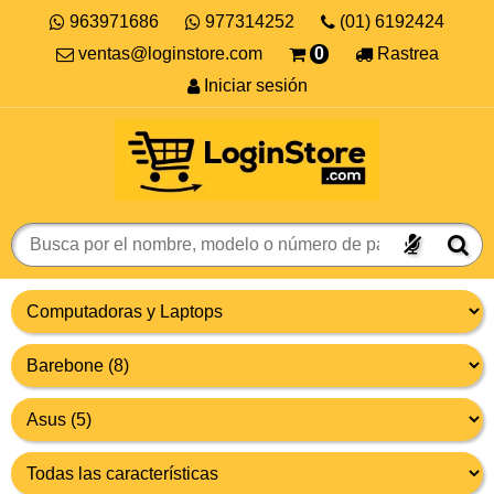
963971686
977314252
(01) 6192424
ventas@loginstore.com
0
Rastrea
Iniciar sesión