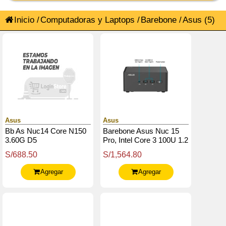
Inicio
/
Computadoras y Laptops
/
Barebone
/
Asus
(5)
Asus
Asus
Bb As Nuc14 Core N150
Barebone Asus Nuc 15
3.60G D5
Pro, Intel Core 3 100U 1.2
/ 4.7Ghz / 6C / 8T / 10Mb
S/688.50
S/1,564.80
Smart Cache
Agregar
Agregar