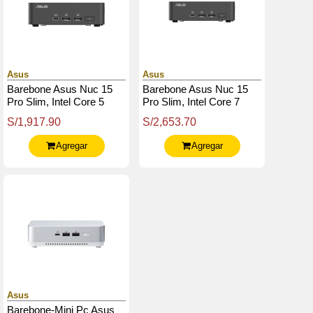
Asus
Asus
Barebone Asus Nuc 15
Barebone Asus Nuc 15
Pro Slim, Intel Core 5
Pro Slim, Intel Core 7
210H 2.2 / 4.8Ghz / 8C /
240H 2.5 / 5.2Ghz / 10C /
S/1,917.90
S/2,653.70
12T / 12Mb Smart Cache
16T / 24Mb Smart Cache
Agregar
Agregar
Asus
Barebone-Mini Pc Asus