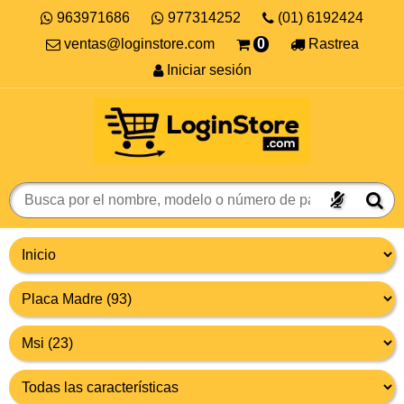
963971686
977314252
(01) 6192424
ventas@loginstore.com
0
Rastrea
Iniciar sesión