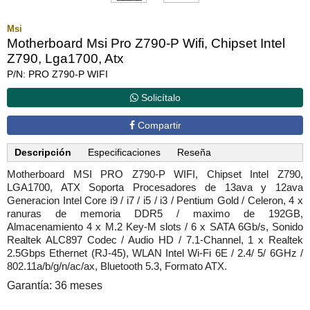
Msi
Motherboard Msi Pro Z790-P Wifi, Chipset Intel
Z790, Lga1700, Atx
P/N: PRO Z790-P WIFI
Solicítalo
Compartir
Descripción
Especificaciones
Reseña
Motherboard MSI PRO Z790-P WIFI, Chipset Intel Z790,
LGA1700, ATX Soporta Procesadores de 13ava y 12ava
Generacion Intel Core i9 / i7 / i5 / i3 / Pentium Gold / Celeron, 4 x
ranuras de memoria DDR5 / maximo de 192GB,
Almacenamiento 4 x M.2 Key-M slots / 6 x SATA 6Gb/s, Sonido
Realtek ALC897 Codec / Audio HD / 7.1-Channel, 1 x Realtek
2.5Gbps Ethernet (RJ-45), WLAN Intel Wi-Fi 6E / 2.4/ 5/ 6GHz /
802.11a/b/g/n/ac/ax, Bluetooth 5.3, Formato ATX.
Garantía: 36 meses