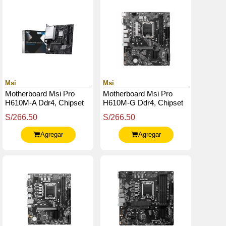
Msi
Msi
Motherboard Msi Pro
Motherboard Msi Pro
H610M-A Ddr4, Chipset
H610M-G Ddr4, Chipset
Intel H610, Lga1700,
Intel H610, Lga1700,
S/266.50
S/266.50
Matx
Matx
Agregar
Agregar