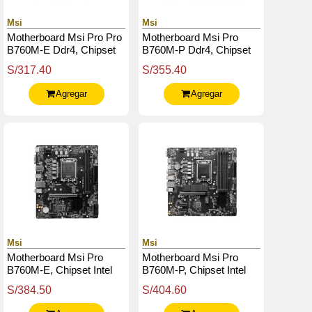
Msi
Msi
Motherboard Msi Pro Pro
Motherboard Msi Pro
B760M-E Ddr4, Chipset
B760M-P Ddr4, Chipset
Intel B760, Lga1700,
Intel B760, Lga1700,
S/317.40
S/355.40
Hdmi, Vga, Matx.
Hdmi, Dp, Vga, Matx.
Agregar
Agregar
Msi
Msi
Motherboard Msi Pro
Motherboard Msi Pro
B760M-E, Chipset Intel
B760M-P, Chipset Intel
B760, Lga1700, Hdmi,
B760, Lga1700, Hdmi,
S/384.50
S/404.60
Vga, Matx
Dp, Vga, Matx