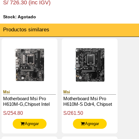
S/ 726.30 (inc IGV)
Stock: Agotado
Productos similares
Msi
Msi
Motherboard Msi Pro
Motherboard Msi Pro
H610M-G,Chipset Intel
H610M-S Ddr4, Chipset
H610, Lga1700, Matx
Intel H610, Lga1700,
S/254.80
S/261.50
Matx
Agregar
Agregar