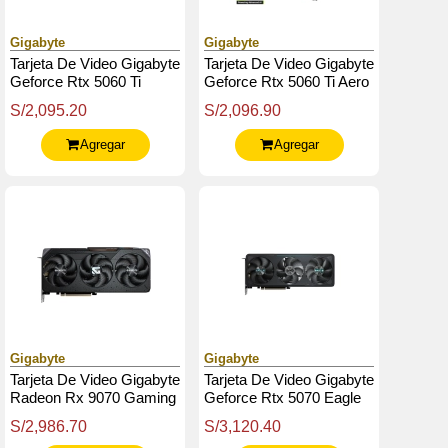
Gigabyte
Gigabyte
Tarjeta De Video Gigabyte
Tarjeta De Video Gigabyte
Geforce Rtx 5060 Ti
Geforce Rtx 5060 Ti Aero
Gaming Oc 8G, 8 Gb
Oc 8G, 8Gb Gddr7, Pcie
S/2,095.20
S/2,096.90
Gddr7, Pcie Gen 5.0
Gen 5.0
Agregar
Agregar
Gigabyte
Gigabyte
Tarjeta De Video Gigabyte
Tarjeta De Video Gigabyte
Radeon Rx 9070 Gaming
Geforce Rtx 5070 Eagle
Oc 16G, 16 Gb Gddr6,
Oc Sff 12G, 12 Gb
S/2,986.70
S/3,120.40
Pci-E 5.0
Gddr7, Pcie Gen 5.0