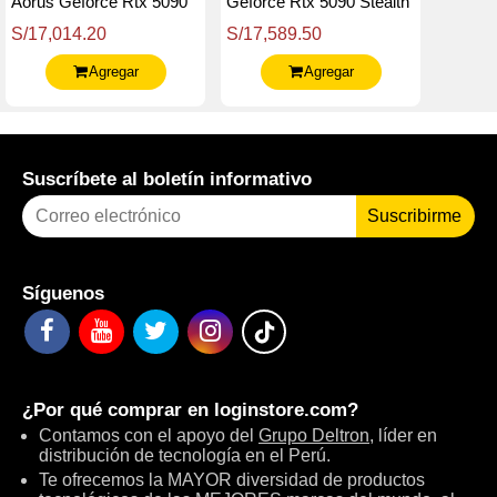
Aorus Geforce Rtx 5090
Geforce Rtx 5090 Stealth
Master 32G, 32 Gb
Ice 32G, 32Gb Gddr7,
S/17,014.20
S/17,589.50
Gddr7, Pcie Gen 5.0
Pcie Gen 5.0
Agregar
Agregar
Suscríbete al boletín informativo
Suscribirme
Síguenos
¿Por qué comprar en
loginstore.com
?
Contamos con el apoyo del
Grupo Deltron
, líder en
distribución de tecnología en el Perú.
Te ofrecemos la MAYOR diversidad de productos