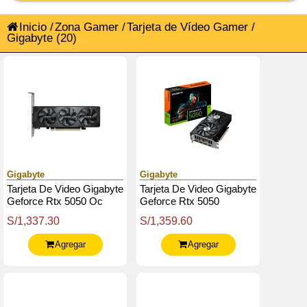
Inicio
/
Zona Gamer
/
Tarjeta de Vídeo Gamer
/
Gigabyte
(20)
Gigabyte
Gigabyte
Tarjeta De Video Gigabyte
Tarjeta De Video Gigabyte
Geforce Rtx 5050 Oc
Geforce Rtx 5050
Low Profile 8G, 8 Gb
Windforce Oc V2 8G,
S/1,337.30
S/1,359.60
Gddr6, Pcie Gen 5.0
8Gb Gddr6, Pcie 5.0
Agregar
Agregar