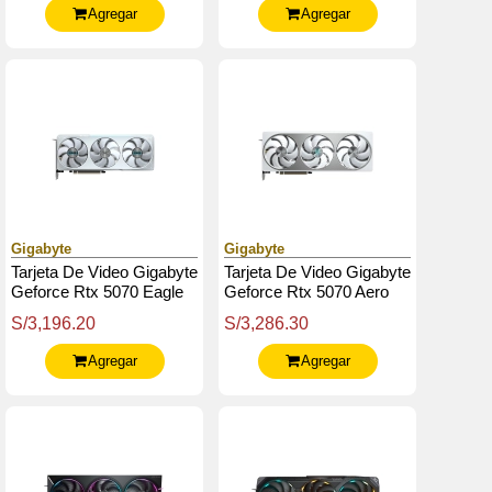
Agregar
Agregar
Gigabyte
Gigabyte
Tarjeta De Video Gigabyte
Tarjeta De Video Gigabyte
Geforce Rtx 5070 Eagle
Geforce Rtx 5070 Aero
Oc Ice Sff 12, 12 Gb
Oc 12G, 12 Gb Gddr7,
S/3,196.20
S/3,286.30
Gddr7, Pcie Gen 5.0
Pcie Gen 5.0
Agregar
Agregar