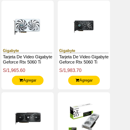
Gigabyte
Gigabyte
Tarjeta De Video Gigabyte
Tarjeta De Video Gigabyte
Geforce Rtx 5060 Ti
Geforce Rtx 5060 Ti
Eagle Oc Ice 8G, 8 Gb
Eagle Oc 8G, 8 Gb
S/1,965.60
S/1,983.70
Gddr7, Pcie Gen 5.0
Gddr7, Pcie Gen 5.0
Agregar
Agregar