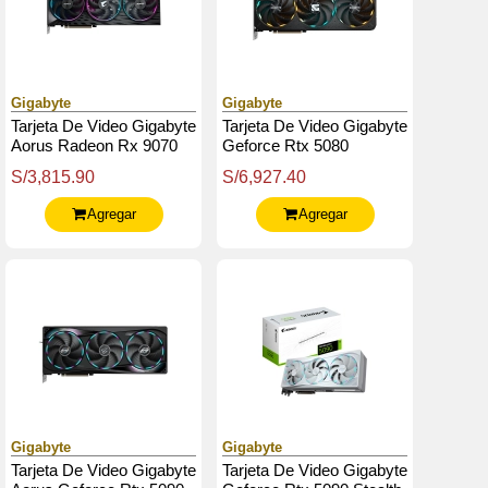
Gigabyte
Gigabyte
Tarjeta De Video Gigabyte
Tarjeta De Video Gigabyte
Aorus Radeon Rx 9070
Geforce Rtx 5080
Xt Elite 16G , 16 Gb
Gaming Oc 16G, 16 Gb
S/3,815.90
S/6,927.40
Gddr6, Pci-E 5.0
Gddr7, Pcie Gen 5.0
Agregar
Agregar
Gigabyte
Gigabyte
Tarjeta De Video Gigabyte
Tarjeta De Video Gigabyte