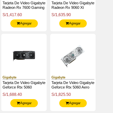
Tarjeta De Video Gigabyte
Tarjeta De Video Gigabyte
Radeon Rx 7600 Gaming
Radeon Rx 9060 Xt
Oc 8G, 8 Gb Gddr6, Pci-
Gaming Oc 8G, 8 Gb
S/1,417.60
S/1,635.90
E 4.0
Gddr6, Pci-E 5.0
Agregar
Agregar
Gigabyte
Gigabyte
Tarjeta De Video Gigabyte
Tarjeta De Video Gigabyte
Geforce Rtx 5060
Geforce Rtx 5060 Aero
Gaming Oc 8G, 8 Gb
Oc 8G, 8 Gb Gddr7, Pcie
S/1,688.40
S/1,825.50
Gddr7, Pcie Gen 5.0
Gen 5.0
Agregar
Agregar