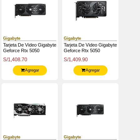
Gigabyte
Gigabyte
Tarjeta De Video Gigabyte
Tarjeta De Video Gigabyte
Geforce Rtx 5050
Geforce Rtx 5050
Gaming Oc 8G, 8 Gb
Windforce Oc 8G, 8 Gb
S/1,408.70
S/1,409.90
Gddr6, Pcie Gen 5.0
Gddr6, Pcie Gen 5.0
Agregar
Agregar
Gigabyte
Gigabyte