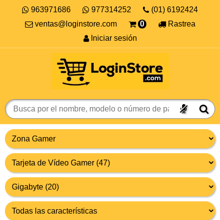
963971686
977314252
(01) 6192424
ventas@loginstore.com
0
Rastrea
Iniciar sesión