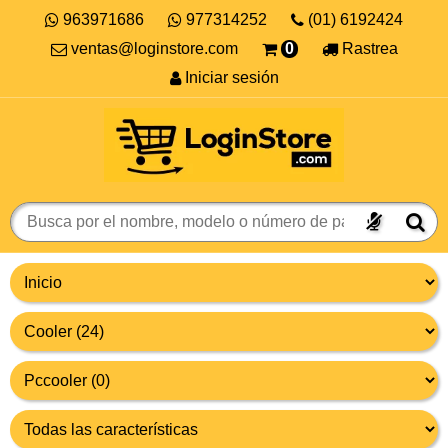
963971686
977314252
(01) 6192424
ventas@loginstore.com
0
Rastrea
Iniciar sesión