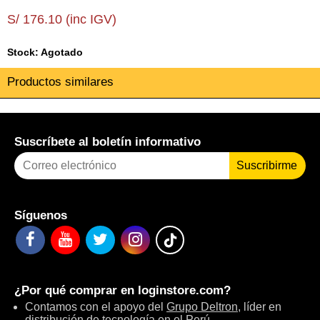
S/ 176.10 (inc IGV)
Stock: Agotado
Productos similares
Suscríbete al boletín informativo
Suscribirme
Síguenos
¿Por qué comprar en
loginstore.com
?
Contamos con el apoyo del
Grupo Deltron
, líder en
distribución de tecnología en el Perú.