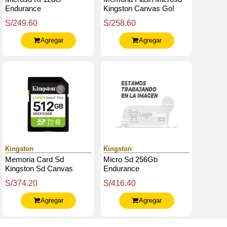
Endurance
Kingston Canvas Go!
Plus, 256Gb, Con
S/249.60
S/258.60
Adaptador Sd
Agregar
Agregar
Kingston
Kingston
Memoria Card Sd
Micro Sd 256Gb
Kingston Sd Canvas
Endurance
Select Plus 512Gb,
S/374.20
S/416.40
Categoría De Velocidad:
Uhs-I / U3 / V30
Agregar
Agregar