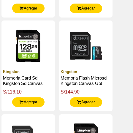
-150Mb / Seg - Uhs-I
Adaptador Sd
Clase 10
Agregar
Agregar
Kingston
Kingston
Memoria Card Sd
Memoria Flash Microsd
Kingston Sd Canvas
Kingston Canvas Go!
Select Plus 128Gb,
Plus, 128Gb, Con
S/116.10
S/144.90
Categoría De Velocidad:
Adaptador Sd
Uhs-I / U1 / V10
Agregar
Agregar