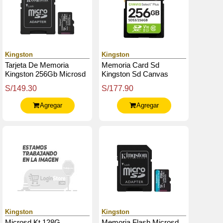
Kingston
Kingston
Tarjeta De Memoria
Memoria Card Sd
Kingston 256Gb Microsd
Kingston Sd Canvas
Canvas Select Plus
Select Plus 256Gb,
S/149.30
S/177.90
-150Mb / Seg - Uhs-I
Categoría De Velocidad:
Clase 10
Uhs-I / U1 / V10
Agregar
Agregar
Kingston
Kingston
Microsd Kt 128G
Memoria Flash Microsd