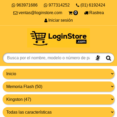
963971686
977314252
(01) 6192424
ventas@loginstore.com
0
Rastrea
Iniciar sesión