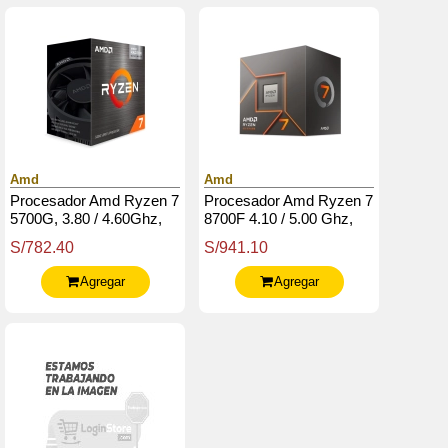
Amd
Amd
Procesador Amd Ryzen 7
Procesador Amd Ryzen 7
5700G, 3.80 / 4.60Ghz,
8700F 4.10 / 5.00 Ghz,
16Mb L3, 8-Core, Am4,
16Mb L3 Cache, 8-Cores,
S/782.40
S/941.10
7Nm, 65W.
4Nm, Tdp: 65W
Agregar
Agregar