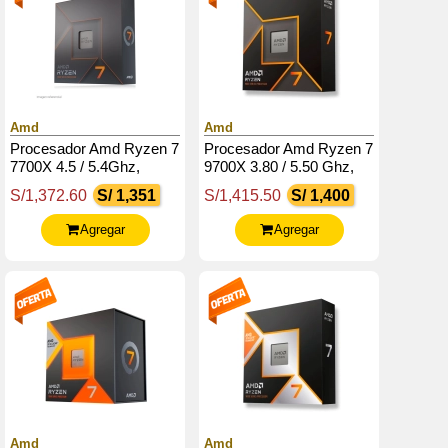
Amd
Amd
Procesador Amd Ryzen 7
Procesador Amd Ryzen 7
7700X 4.5 / 5.4Ghz,
9700X 3.80 / 5.50 Ghz,
32Mb L3, 8-Core, Am5,
32Mb L3 Cache, 6-Cores,
S/1,372.60
S/ 1,351
S/1,415.50
S/ 1,400
105W.
4Nm, Tdp: 65W
Agregar
Agregar
Amd
Amd