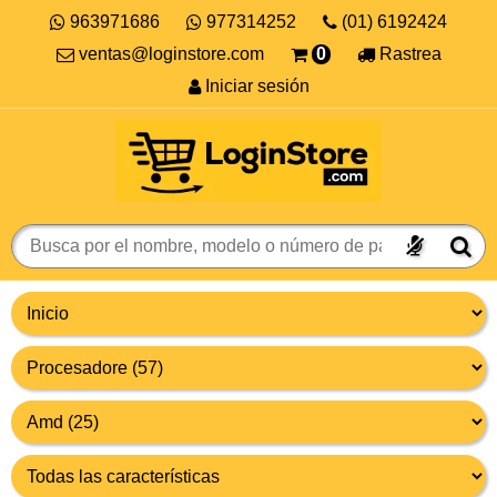
963971686
977314252
(01) 6192424
ventas@loginstore.com
0
Rastrea
Iniciar sesión