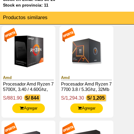
Stock en provincia: 11
Productos similares
Amd
Amd
Procesador Amd Ryzen 7
Procesador Amd Ryzen 7
5700X, 3.40 / 4.60Ghz,
7700 3.8 / 5.3Ghz, 32Mb
32Mb L3 Cache, 8-Core,
L3, 8-Cores, Am5, 65W.
S/881.90
S/ 844
S/1,294.30
S/ 1,205
Am4, 7Nm, 65W.
Agregar
Agregar