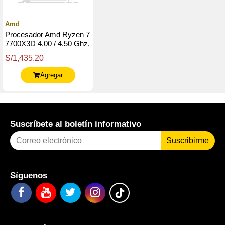
Amd
Procesador Amd Ryzen 7
7700X3D 4.00 / 4.50 Ghz,
96Mb L3 Cache, 8-Cores,
S/1,435.20
5Nm, Tdp: 120W
Agregar
Suscríbete al boletín informativo
Suscribirme
Síguenos