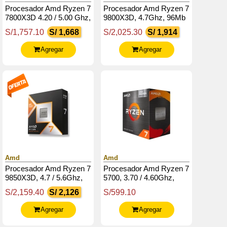
Procesador Amd Ryzen 7
Procesador Amd Ryzen 7
7800X3D 4.20 / 5.00 Ghz,
9800X3D, 4.7Ghz, 96Mb
96Mb L3 Cache, 8-Cores,
L3, 8 Core, Am5, 4Nm,
S/1,757.10
S/ 1,668
S/2,025.30
S/ 1,914
5Nm, Tdp: 120W
120W.
Agregar
Agregar
Amd
Amd
Procesador Amd Ryzen 7
Procesador Amd Ryzen 7
9850X3D, 4.7 / 5.6Ghz,
5700, 3.70 / 4.60Ghz,
96Mb Cache L3, 8-Cores,
16Mb L3, 8-Core, Am4,
S/2,159.40
S/ 2,126
S/599.10
Am5, 4Nm, Tdp: 120W.
7Nm, 65W.
Agregar
Agregar