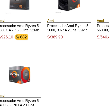
md
Amd
Amd
rocesador Amd Ryzen 5
Procesador Amd Ryzen 5
Proces
600X 4.7 / 5.3Ghz, 32Mb
3600, 3.6 / 4.2Ghz, 32Mb
5600Xt,
3, 6-Core, Am5, 5Nm,
L3 Cache, 6-Cores, Am4,
32Mb L
/926.10
S/ 882
S/369.90
S/646.
05W.
7Nm, Tdp: 65W.
7Nm, 6
md
rocesador Amd Ryzen 5
400G, 3.70 / 4.20 Ghz,