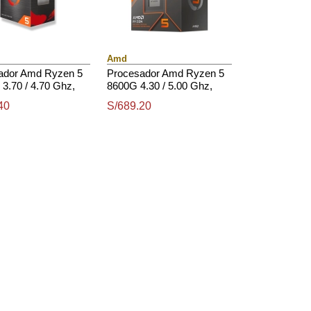
Amd
ador Amd Ryzen 5
Procesador Amd Ryzen 5
 3.70 / 4.70 Ghz,
8600G 4.30 / 5.00 Ghz,
3, 6 Core, Am4,
16Mb L3 Cache, 6-Cores,
40
S/689.20
5W.
4Nm, Tdp: 65W