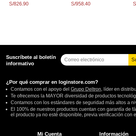
L3, 6-Core, Am5, 65W.
32Mb L3 Cache, 6-Cores,
4
S/826.90
S/958.40
S
4Nm, Tdp: 65W
1
Suscríbete al boletín
S
informativo
¿Por qué comprar en
loginstore.com
?
Contamos con el apoyo del
Grupo Deltron
, líder en distri
Te ofrecemos la MAYOR diversidad de productos tecnológ
Contamos con los estándares de seguridad más altos a niv
El 100% de nuestros productos cuentan con garantía de fábr
el producto ya no esté disponible, previa verificación con 
Mi Cuenta
Información