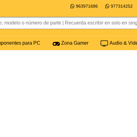
963971686
977314252
onentes para PC
Zona Gamer
Audio & Vid