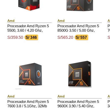
Amd
Amd
A
Procesador Amd Ryzen 5
Procesador Amd Ryzen 5
P
5500, 3.60 / 4.20 Ghz,
8500G 3.50 / 5.00 Ghz,
7
16Mb L3 Cache, 6-Cores,
16Mb L3 Cache, 6-Cores,
L
S/359.50
S/ 346
S/565.20
S/ 557
S
Am4, 7Nm, 65W.
4Nm, Tdp: 65W
1
Amd
Amd
A
Procesador Amd Ryzen 5
Procesador Amd Ryzen 5
P
7600 3.8 / 5.1Ghz, 32Mb
9600X 3.90 / 5.40 Ghz,
3