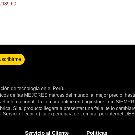
Mb L3, 4 Core, Am4,
/989.60
2Nm, 65W.
uscribirme
bución de tecnología en el Perú.
icos de las MEJORES marcas del mundo, al mejor precio, hast
el internacional. Tu compra online en
Loginstore.com
SIEMPRE 
ica. Si tu producto llegara a presentar una falla, te lo cambia
el Servicio Técnico), tu experiencia de comprar por internet DEB
Servicio al Cliente
Políticas