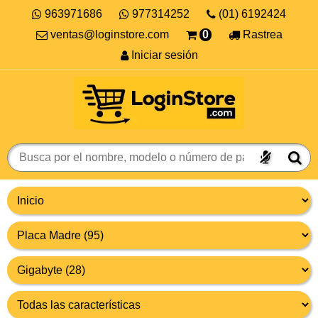
963971686
977314252
(01) 6192424
ventas@loginstore.com
0
Rastrea
Iniciar sesión