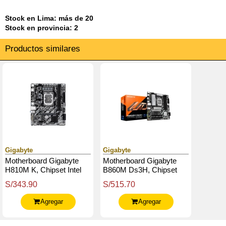
Stock en Lima: más de 20
Stock en provincia: 2
Productos similares
Gigabyte
Gigabyte
Motherboard Gigabyte
Motherboard Gigabyte
H810M K, Chipset Intel
B860M Ds3H, Chipset
H810, Lga 1851, Micro-
Intel B860, Lga 1851, 1 X
S/343.90
S/515.70
Atx
Hdmi, 2 X Dp, Matx
Agregar
Agregar