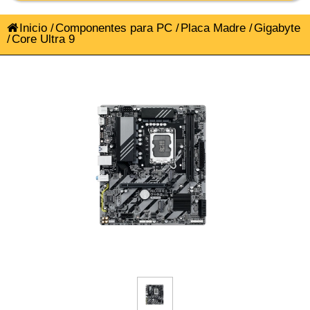
Inicio
/
Componentes para PC
/
Placa Madre
/
Gigabyte
/
Core Ultra 9