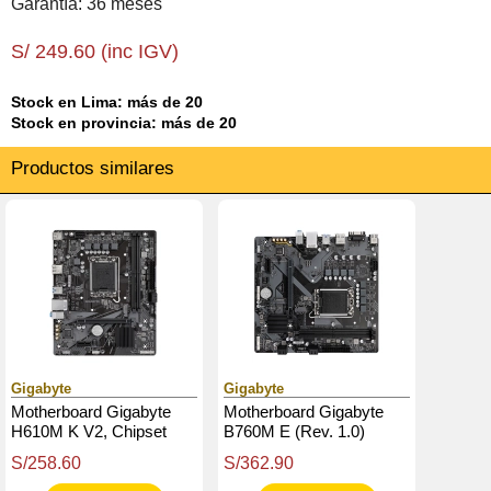
Garantía: 36 meses
S/ 249.60 (inc IGV)
Stock en Lima: más de 20
Stock en provincia: más de 20
Productos similares
Gigabyte
Gigabyte
Motherboard Gigabyte
Motherboard Gigabyte
H610M K V2, Chipset
B760M E (Rev. 1.0)
Intel H610, Lga1700,
Chipset Intel B760,
S/258.60
S/362.90
Micro Atx
Lga1700, Micro Atx