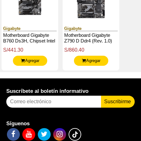
Gigabyte
Gigabyte
Motherboard Gigabyte
Motherboard Gigabyte
B760 Ds3H, Chipset Intel
Z790 D Ddr4 (Rev. 1.0)
B760, Lga1700, Atx
Chipset Intel Z790,
S/441.30
S/860.40
Lga1700, Atx
Agregar
Agregar
Suscríbete al boletín informativo
Suscribirme
Síguenos