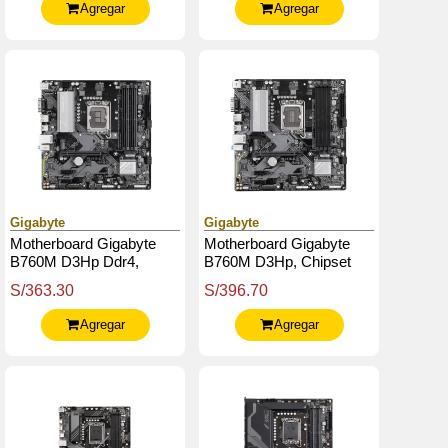
Agregar
Agregar
Gigabyte
Gigabyte
Motherboard Gigabyte
Motherboard Gigabyte
B760M D3Hp Ddr4,
B760M D3Hp, Chipset
Chipset Intel B760,
Intel B760, Lga1700,
S/363.30
S/396.70
Lga1700, Matx
Micro Atx
Agregar
Agregar