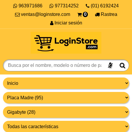
963971686
977314252
(01) 6192424
ventas@loginstore.com
0
Rastrea
Iniciar sesión