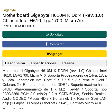
Gigabyte
Motherboard Gigabyte H610M K Ddr4 (Rev. 1.0)
Chipset Intel H610, Lga1700, Micro Atx
P/N: H610M K DDR4
Solicítalo
Compartir
Agregar
Descripción
Especificaciones
Reseña
Motherboard Gigabyte H610M K DDR4 (rev. 1.0) Chipset Intel
H610, LGA1700, Micro ATX Soporta Procesadores de 14va, 13va
y 12va Generacion Intel Core i9 / i7 / i5 / i3 / Pentium Gold /
Celeron, 2 x Ranuras de memoria DDR4 / Soporte maximo hasta
64GB, Almacenamiento de 1 x M.2 (Key-M / Soporta Tipo
2280/2260 PCIe 3.0 x4/x2) / 2 x SATA 6Gb/s, Sonido Realtek
Audio CODEC / Audio HD / 7.1-channel, 1 x Realtek GbE LAN
chip (1 Gbps/100 Mbps) Ethernet (RJ-45), Formato Micro ATX.