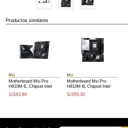
Productos similares
Msi
Msi
Motherboard Msi Pro
Motherboard Msi Pro
H810M-E, Chipset Intel
H810M-B, Chipset Intel
H810, Lga 1851, Hdmi, Dp,
H810, Lga 1851, Hdmi, Dp,
S/343.90
S/355.30
Matx
Matx