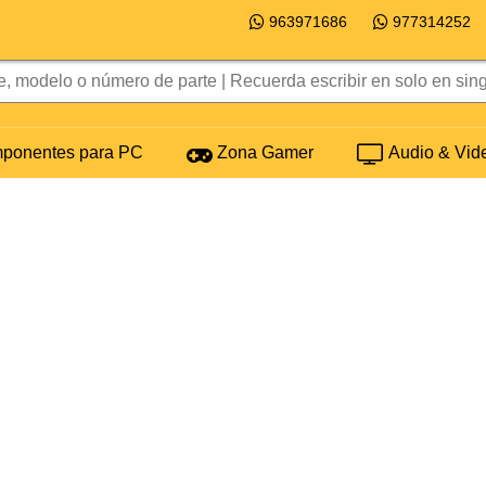
963971686
977314252
onentes para PC
Zona Gamer
Audio & Vid