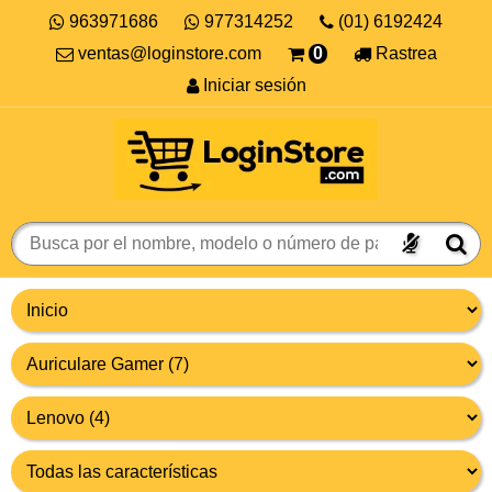
963971686
977314252
(01) 6192424
ventas@loginstore.com
0
Rastrea
Iniciar sesión