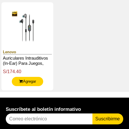
Lenovo
Auriculares Intrauditivos
(In-Ear) Para Juegos,
Lenovo Legion E510 7.1
S/174.40
Rgb
Agregar
Suscríbete al boletín informativo
Suscribirme