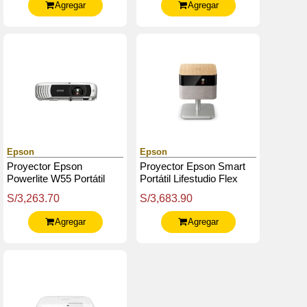
Agregar
Agregar
Epson
Epson
Proyector Epson
Proyector Epson Smart
Powerlite W55 Portátil
Portátil Lifestudio Flex
Plus Ef-72 - Roble - 4K
S/3,263.70
S/3,683.90
Pro Uhd
Agregar
Agregar