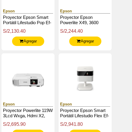
Epson
Epson
Proyector Epson Smart
Proyector Epson
Portátil Lifestudio Pop Ef-
Powerlite X49, 3600
61 - Verde Humo - Full Hd
Lúmenes, 1024X768,
S/2,130.40
S/2,244.40
Xga, Parlante Monoaural:
5W X 1
Agregar
Agregar
Epson
Epson
Proyector Powerlite 119W
Proyector Epson Smart
3Lcd Wxga, Hdmi X2,
Portátil Lifestudio Flex Ef-
Vga X2, Lan (Rj-45), Usb
71 - Blanco Cálido - Full
S/2,695.90
S/2,941.80
Hd