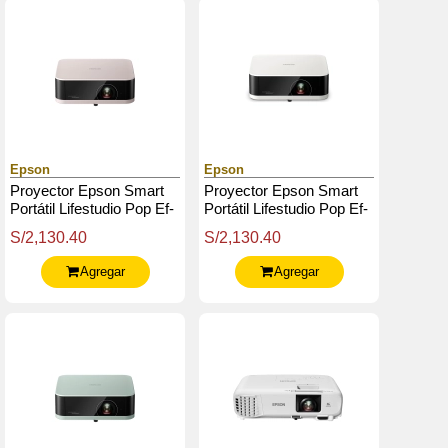
Epson
Epson
Proyector Epson Smart
Proyector Epson Smart
Portátil Lifestudio Pop Ef-
Portátil Lifestudio Pop Ef-
61 - Beige Rosado - Full
61 - Blanco Calido - Full
S/2,130.40
S/2,130.40
Hd
Hd
Agregar
Agregar