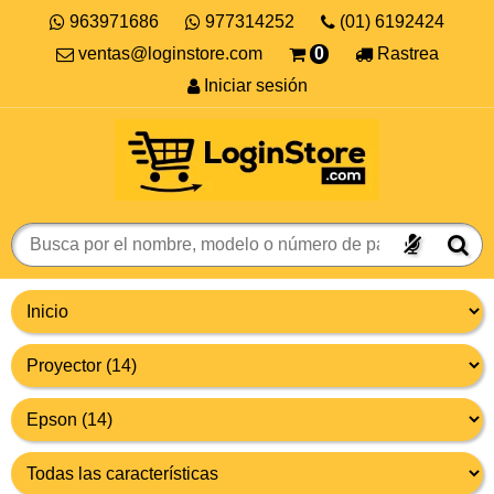
963971686
977314252
(01) 6192424
ventas@loginstore.com
0
Rastrea
Iniciar sesión