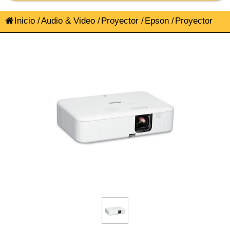
Inicio
/
Audio & Video
/
Proyector
/
Epson
/
Proyector