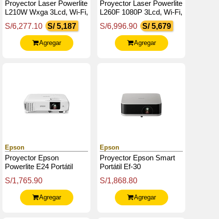
Proyector Laser Powerlite
Proyector Laser Powerlite
L210W Wxga 3Lcd, Wi-Fi,
L260F 1080P 3Lcd, Wi-Fi,
Hdmi X2, Computer In
Hdmi X2, Vga Input X1,
S/6,277.10
S/ 5,187
S/6,996.90
S/ 5,679
X1, Lan (Rj-45) X1
Lan (Rj-45) X1
Agregar
Agregar
Epson
Epson
Proyector Epson
Proyector Epson Smart
Powerlite E24 Portátil
Portátil Ef-30
S/1,765.90
S/1,868.80
Agregar
Agregar