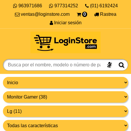
963971686
977314252
(01) 6192424
ventas@loginstore.com
0
Rastrea
Iniciar sesión