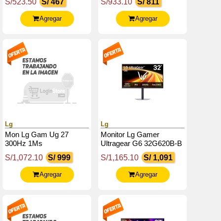
S/523.50
S/ 467
S/933.10
S/ 811
Salida_Auriculares
Hdmi X2 / Dp /
(3.5Mm)
Headphone-Out
Agregar
Agregar
Lg
Lg
Mon Lg Gam Ug 27
Monitor Lg Gamer
300Hz 1Ms
Ultragear G6 32G620B-B
32 / Qhd / Ips / 200Hz /
S/1,072.10
S/ 999
S/1,165.10
S/ 1,091
Hdmix2 / Dp /
Salida_Auriculares
Agregar
Agregar