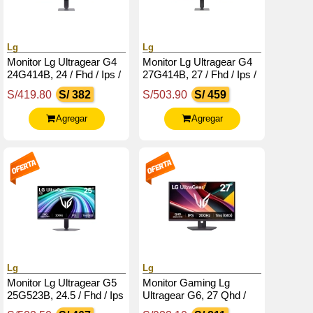
Lg
Lg
Monitor Lg Ultragear G4
Monitor Lg Ultragear G4
24G414B, 24 / Fhd / Ips /
27G414B, 27 / Fhd / Ips /
144Hz / Hdmi / Dp /
144Hz / Hdmi / Dp /
S/419.80
S/ 382
S/503.90
S/ 459
Salida Para Auriculares
Salida Para Auriculares
(3.5Mm)
Agregar
Agregar
Lg
Lg
Monitor Lg Ultragear G5
Monitor Gaming Lg
25G523B, 24.5 / Fhd / Ips
Ultragear G6, 27 Qhd /
/ 200Hz / Hdmi / Dp /
Ips / 200Hz / 1Ms (Gtg) /