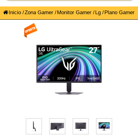
Inicio
/
Zona Gamer
/
Monitor Gamer
/
Lg
/
Plano Gamer