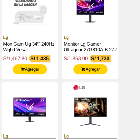
Lg
Lg
Mon Gam Ug 34\" 240Hz
Monitor Lg Gamer
Wqhd Vesa
Ultragear 27G810A-B 27 /
4K Uhd / Ips / 180Hz /
S/1,467.80
S/ 1,435
S/1,863.90
S/ 1,730
Hdmix2 / Dp / Usb /
Salida_Auriculares
Agregar
Agregar
Lg
Lg