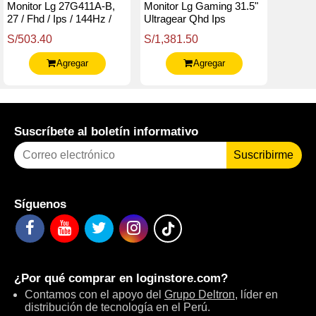
Monitor Lg 27G411A-B,
Monitor Lg Gaming 31.5"
27 / Fhd / Ips / 144Hz /
Ultragear Qhd Ips
Hdmi / Dp / Usb /
(2560X1440), 180Hz,
S/503.40
S/1,381.50
Headphones-Out (3-
Hdmix2 / Dpx1 /
Polos, Solo Sonido)
Headphone-Out X1
Agregar
Agregar
Suscríbete al boletín informativo
Suscribirme
Síguenos
¿Por qué comprar en
loginstore.com
?
Contamos con el apoyo del
Grupo Deltron
, líder en
distribución de tecnología en el Perú.