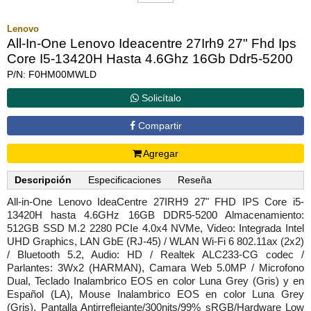
Lenovo
All-In-One Lenovo Ideacentre 27Irh9 27" Fhd Ips
Core I5-13420H Hasta 4.6Ghz 16Gb Ddr5-5200
P/N: F0HM00MWLD
Solicítalo
Compartir
Agregar
Descripción
Especificaciones
Reseña
All-in-One Lenovo IdeaCentre 27IRH9 27" FHD IPS Core i5-
13420H hasta 4.6GHz 16GB DDR5-5200 Almacenamiento:
512GB SSD M.2 2280 PCIe 4.0x4 NVMe, Video: Integrada Intel
UHD Graphics, LAN GbE (RJ-45) / WLAN Wi-Fi 6 802.11ax (2x2)
/ Bluetooth 5.2, Audio: HD / Realtek ALC233-CG codec /
Parlantes: 3Wx2 (HARMAN), Camara Web 5.0MP / Microfono
Dual, Teclado Inalambrico EOS en color Luna Grey (Gris) y en
Español (LA), Mouse Inalambrico EOS en color Luna Grey
(Gris), Pantalla Antirreflejante/300nits/99% sRGB/Hardware Low