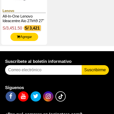
Lenovo
All-In-One Lenovo
Ideacentre Aio 27Irh9 27"
Fhd Ips Core I7-13620H
S/3,451.50
S/ 3,421
Hasta 4.9Ghz 16Gb Ddr5
Agregar
Suscríbete al boletín informativo
Suscribirme
Síguenos