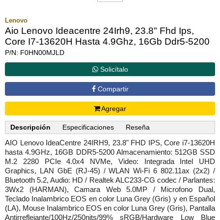
Lenovo
Aio Lenovo Ideacentre 24Irh9, 23.8" Fhd Ips,
Core I7-13620H Hasta 4.9Ghz, 16Gb Ddr5-5200
P/N: F0HN00MJLD
Solicítalo
Compartir
Agregar
Descripción
Especificaciones
Reseña
AIO Lenovo IdeaCentre 24IRH9, 23.8" FHD IPS, Core i7-13620H
hasta 4.9GHz, 16GB DDR5-5200 Almacenamiento: 512GB SSD
M.2 2280 PCIe 4.0x4 NVMe, Video: Integrada Intel UHD
Graphics, LAN GbE (RJ-45) / WLAN Wi-Fi 6 802.11ax (2x2) /
Bluetooth 5.2, Audio: HD / Realtek ALC233-CG codec / Parlantes:
3Wx2 (HARMAN), Camara Web 5.0MP / Microfono Dual,
Teclado Inalambrico EOS en color Luna Grey (Gris) y en Español
(LA), Mouse Inalambrico EOS en color Luna Grey (Gris), Pantalla
Antirreflejante/100Hz/250nits/99% sRGB/Hardware Low Blue