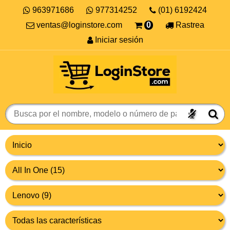
963971686
977314252
(01) 6192424
ventas@loginstore.com
0
Rastrea
Iniciar sesión