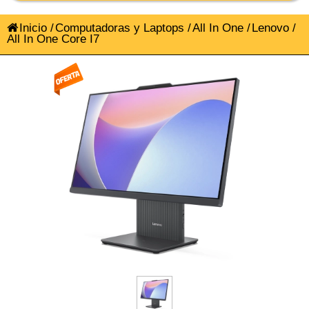
Inicio
/
Computadoras y Laptops
/
All In One
/
Lenovo
/
All In One Core I7