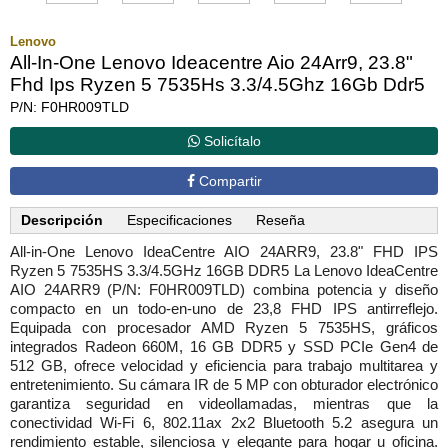
Lenovo
All-In-One Lenovo Ideacentre Aio 24Arr9, 23.8"
Fhd Ips Ryzen 5 7535Hs 3.3/4.5Ghz 16Gb Ddr5
P/N: F0HR009TLD
Solicítalo
Compartir
Descripción
Especificaciones
Reseña
All-in-One Lenovo IdeaCentre AIO 24ARR9, 23.8" FHD IPS
Ryzen 5 7535HS 3.3/4.5GHz 16GB DDR5 La Lenovo IdeaCentre
AIO 24ARR9 (P/N: F0HR009TLD) combina potencia y diseño
compacto en un todo-en-uno de 23,8 FHD IPS antirreflejo.
Equipada con procesador AMD Ryzen 5 7535HS, gráficos
integrados Radeon 660M, 16 GB DDR5 y SSD PCIe Gen4 de
512 GB, ofrece velocidad y eficiencia para trabajo multitarea y
entretenimiento. Su cámara IR de 5 MP con obturador electrónico
garantiza seguridad en videollamadas, mientras que la
conectividad Wi-Fi 6, 802.11ax 2x2 Bluetooth 5.2 asegura un
rendimiento estable, silenciosa y elegante para hogar u oficina.