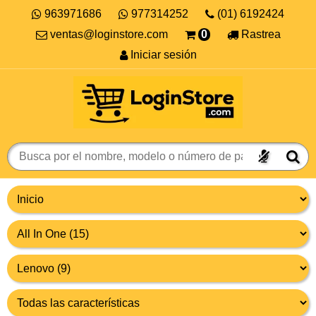
963971686
977314252
(01) 6192424
ventas@loginstore.com
0
Rastrea
Iniciar sesión