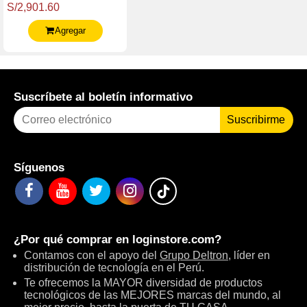
S/2,901.60
7535Hs 3.3 / 4.5Ghz,
8Gb Ddr5
Agregar
Suscríbete al boletín informativo
Suscribirme
Síguenos
¿Por qué comprar en
loginstore.com
?
Contamos con el apoyo del
Grupo Deltron
, líder en
distribución de tecnología en el Perú.
Te ofrecemos la MAYOR diversidad de productos
tecnológicos de las MEJORES marcas del mundo, al