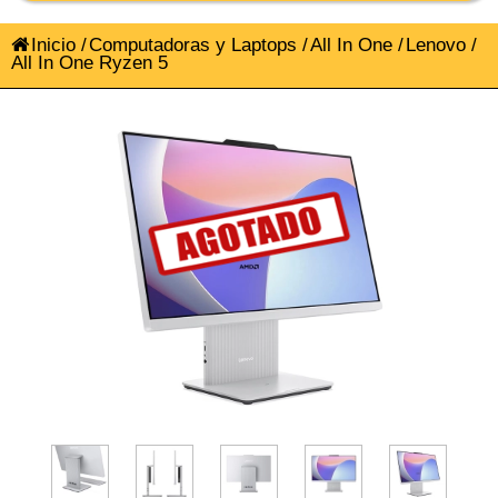
Inicio
/
Computadoras y Laptops
/
All In One
/
Lenovo
/
All In One Ryzen 5