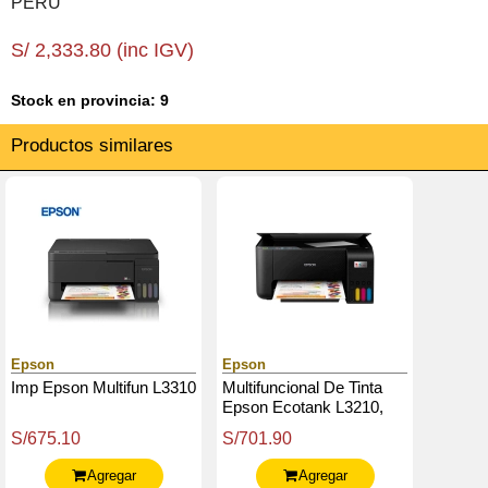
PERU
S/ 2,333.80 (inc IGV)
Stock en provincia: 9
Productos similares
Epson
Epson
Imp Epson Multifun L3310
Multifuncional De Tinta
Epson Ecotank L3210,
Imprime / Escanea /
S/675.10
S/701.90
Copia / Usb
Agregar
Agregar