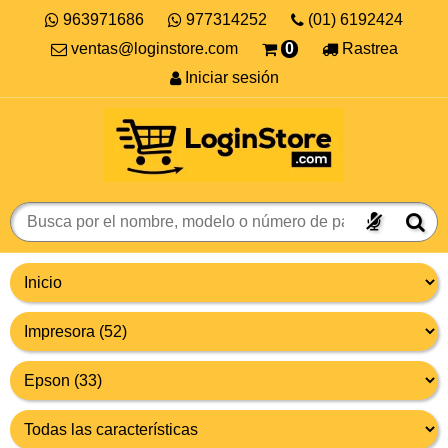
963971686
977314252
(01) 6192424
ventas@loginstore.com
0
Rastrea
Iniciar sesión