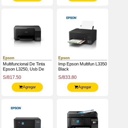
Epson
Epson
Multifuncional De Tinta
Imp Epson Multifun L3350
Epson L3250, Usb De
Black
Alta Velocidad
S/817.50
S/833.80
(Compatible Con Usb 2.0)
Agregar
Agregar