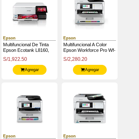
Epson
Epson
Multifuncional De Tinta
Multifuncional A Color
Epson Ecotank L8160,
Epson Workforce Pro Wf-
Imprime / Escanea /
C5891, Imprime /
S/1,922.50
S/2,280.20
Copia, Lan / Wi-Fi / Usb
Escanea / Copia / Fax /
2.0
Lan / Wifi.
Agregar
Agregar
Epson
Epson