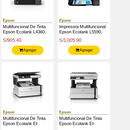
Epson
Epson
Multifuncional De Tinta
Impresora Multifuncional
Epson Ecotank L4360,
Epson Ecotank L5590,
Imprime / Escanea /
Imprime / Escanea /
S/905.40
S/1,005.90
Copia / Wi-Fi / Usb
Copia / Fax / Usb / Lan /
Wi-Fi
Agregar
Agregar
Epson
Epson
Multifuncional De Tinta
Multifuncional De Tinta
Epson Ecotank Et-
Epson Ecotank Et-
M2170, Imprime /
M3170, Imprime /