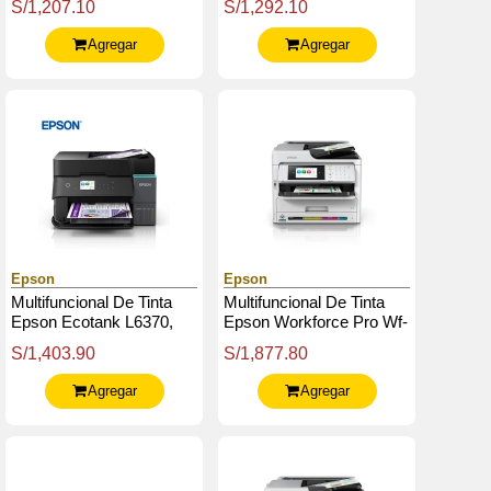
S/1,207.10
S/1,292.10
Escanea / Copia, Usb /
Escanea / Copia / Fax,
Lan / Wifi.
Usb / Lan / Wifi.
Agregar
Agregar
Epson
Epson
Multifuncional De Tinta
Multifuncional De Tinta
Epson Ecotank L6370,
Epson Workforce Pro Wf-
Imprime / Escanea /
C5810, Imprime /
S/1,403.90
S/1,877.80
Copia / Wi-Fi / Ethernet /
Escanea / Copia / Fax /
Usb
Lan / Wifi.
Agregar
Agregar