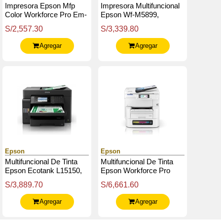
Impresora Epson Mfp
Impresora Multifuncional
Color Workforce Pro Em-
Epson Wf-M5899,
C800, Imprime / Escanea
Imprime / Escanea /
S/2,557.30
S/3,339.80
/ Copia / Fax / Usb / Wlan
Copia / Fax / Lan / Wifi
/ Lan
Agregar
Agregar
Epson
Epson
Multifuncional De Tinta
Multifuncional De Tinta
Epson Ecotank L15150,
Epson Workforce Pro
Imprime / Escanea /
Em-C8100, Imprime /
S/3,889.70
S/6,661.60
Copia / Fax / Wi-Fi / Usb /
Escanea / Copia / Fax /
Ethernet
Lan / Wifi
Agregar
Agregar