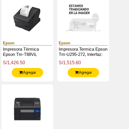
Epson
Epson
Impresora Térmica
Impresora Termica Epson
Epson Tm-T88Vii,
Tm-U295-272, Interfaz:
Interfaz: Usb Integrado
Serial (Rs-232C)
S/1,426.50
S/1,515.60
Ethernet Integradoserial
Agregar
Agregar