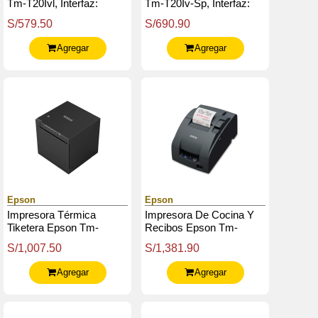
Tm-T20Ivl, Interfaz:
Tm-T20Iv-Sp, Interfaz:
Usbethernet
Usbethernetserial (Rs-
S/579.50
S/690.90
232C)
Agregar
Agregar
Epson
Epson
Impresora Térmica
Impresora De Cocina Y
Tiketera Epson Tm-
Recibos Epson Tm-
M30Iii, Interfaz (Modelo
U220Ii / Usb / Puerto
S/1,007.50
S/1,381.90
Wifi Bluetooth)
Para Caja De Dinero
(Cash Drawer)
Agregar
Agregar