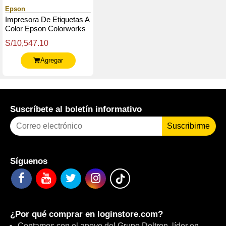
Epson
Impresora De Etiquetas A
Color Epson Colorworks
Cw-C6500A, C / Cortador
S/10,547.10
Automático Integrado
Agregar
Suscríbete al boletín informativo
Suscribirme
Síguenos
¿Por qué comprar en
loginstore.com
?
Contamos con el apoyo del
Grupo Deltron
, líder en