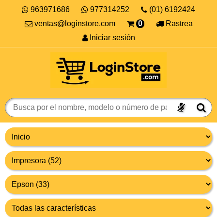
963971686
977314252
(01) 6192424
ventas@loginstore.com
0
Rastrea
Iniciar sesión