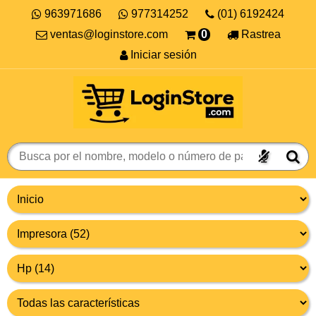
963971686
977314252
(01) 6192424
ventas@loginstore.com
0
Rastrea
Iniciar sesión