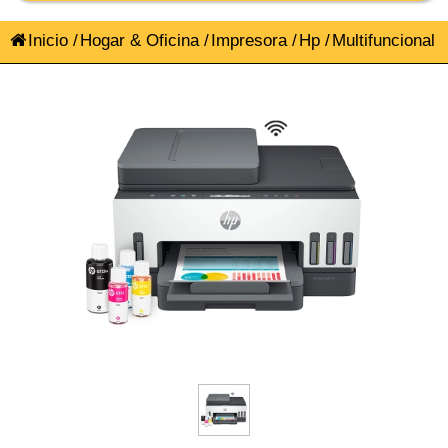
Inicio
/
Hogar & Oficina
/
Impresora
/
Hp
/
Multifuncional