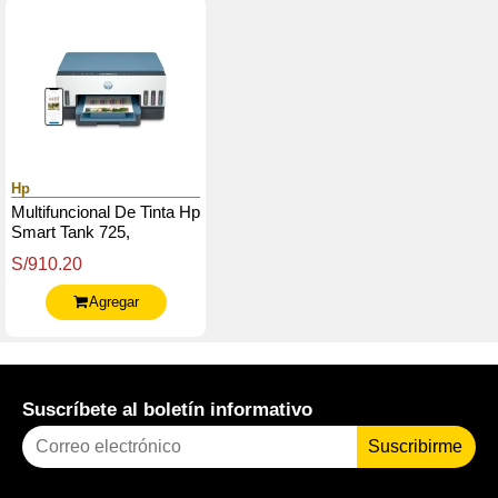
Hp
Multifuncional De Tinta Hp
Smart Tank 725,
Impresión / Escaneo /
S/910.20
Copia / Wi-Fi / Bluetooth
Le / Usb
Agregar
Suscríbete al boletín informativo
Suscribirme