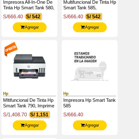
Impresora All-In-One De
Multifuncional De Tinta Hp
Tinta Hp Smart Tank 580,
Smart Tank 585,
Imprime, Escanea, Copia
Impresión / Escaneo /
S/666.40
S/ 542
S/666.40
S/ 542
/ Wi-Fi / Bt / Usb 2.0
Copia / Wi-Fi / Bluetooth
Le / Usb
Agregar
Agregar
Hp
Hp
Mltifuncional De Tinta Hp
Impresora Hp Smart Tank
Smart Tank 790, Imprime
585
/ Escanea / Copia / Fax /
S/1,408.70
S/ 1,151
S/666.40
Wi-Fi / Usb / Ethernet
Agregar
Agregar