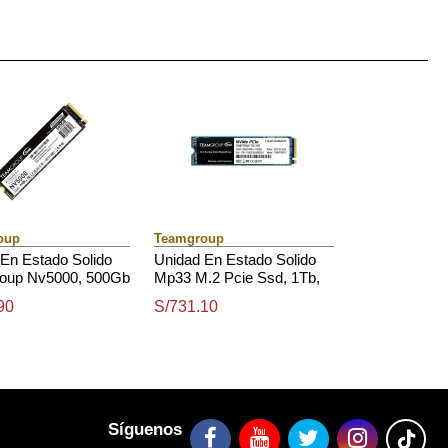
oup
Teamgroup
En Estado Solido
Unidad En Estado Solido
oup Nv5000, 500Gb
Mp33 M.2 Pcie Ssd, 1Tb,
e Ssd, 4,500 Mb / S
Dc 3.3V
90
S/731.10
Síguenos