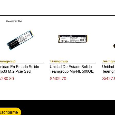
eamgroup
Teamgroup
Teamgr
nidad En Estado Solido
Unidad De Estado Solido
Unidad 
p33 M.2 Pcie Ssd,
Teamgroup Mp44L 500Gb,
Teamgr
56Gb, Dc 3.3V
M.2, Pci-E 4.0 X4 Con
M.2 Pci
/280.80
S/405.70
S/427.
Nvme 1.4
uscribirme