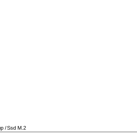
up
/
Ssd M.2