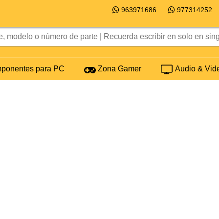
963971686
977314252
onentes para PC
Zona Gamer
Audio & Vid