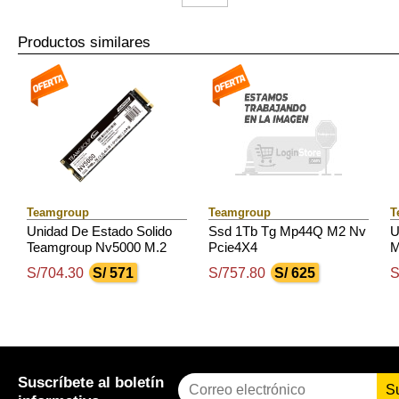
Productos similares
Teamgroup
Teamgroup
T
Unidad De Estado Solido
Ssd 1Tb Tg Mp44Q M2 Nv
U
Teamgroup Nv5000 M.2
Pcie4X4
M
Pcie 4.0 Ssd M.2 1Tb, Pcie
2
S/704.30
S/ 571
S/757.80
S/ 625
S
Gen4X4 Con Nvme
Suscríbete al boletín
S