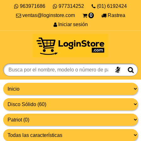
963971686
977314252
(01) 6192424
ventas@loginstore.com
0
Rastrea
Iniciar sesión