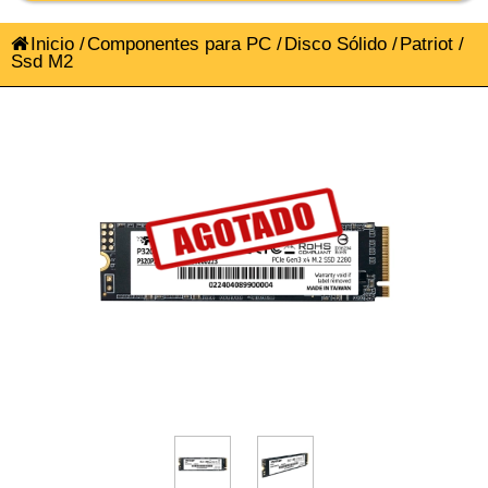
Inicio
/
Componentes para PC
/
Disco Sólido
/
Patriot
/
Ssd M2