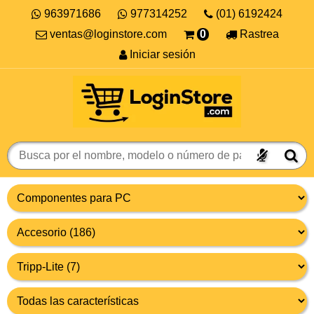
963971686
977314252
(01) 6192424
ventas@loginstore.com
0
Rastrea
Iniciar sesión