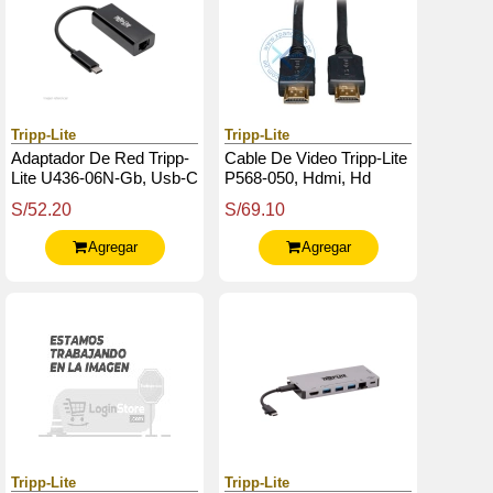
Tripp-Lite
Tripp-Lite
Adaptador De Red Tripp-
Cable De Video Tripp-Lite
Lite U436-06N-Gb, Usb-C
P568-050, Hdmi, Hd
A Gigabit,Compatibilidad
1080P, Negro, 15.24 Mts.
S/52.20
S/69.10
Con Thunderbolt 3.
Agregar
Agregar
Tripp-Lite
Tripp-Lite