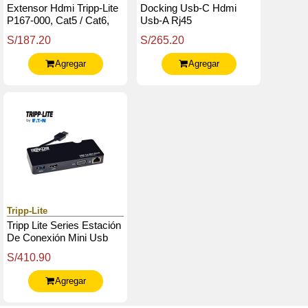
Extensor Hdmi Tripp-Lite
Docking Usb-C Hdmi
P167-000, Cat5 / Cat6,
Usb-A Rj45
Doble Transmisor, 2
S/187.20
S/265.20
Placas De Pared.
Agregar
Agregar
Tripp-Lite
Tripp Lite Series Estación
De Conexión Mini Usb
3.X (5 Gbps) Con Hdmi Y
S/410.90
Vídeo Vga, Gbe
Agregar