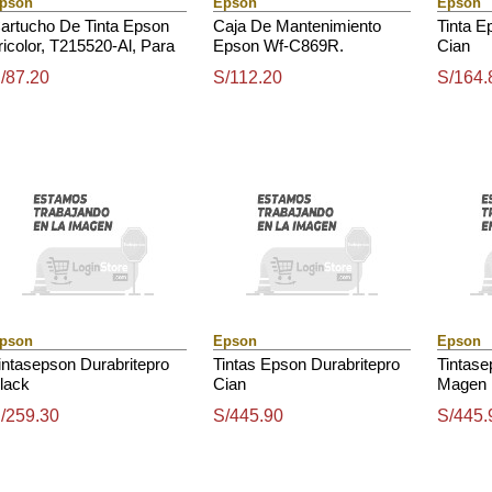
pson
Epson
Epson
artucho De Tinta Epson
Caja De Mantenimiento
Tinta 
ricolor, T215520-Al, Para
Epson Wf-C869R.
Cian
orkforce Wf-100.
/87.20
S/112.20
S/164.
pson
Epson
Epson
intasepson Durabritepro
Tintas Epson Durabritepro
Tintase
lack
Cian
Magen
/259.30
S/445.90
S/445.