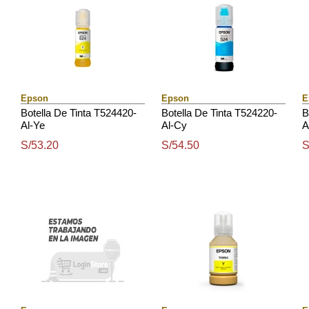
Epson
Epson
E
Botella De Tinta T524420-
Botella De Tinta T524220-
B
Al-Ye
Al-Cy
A
S/53.20
S/54.50
S