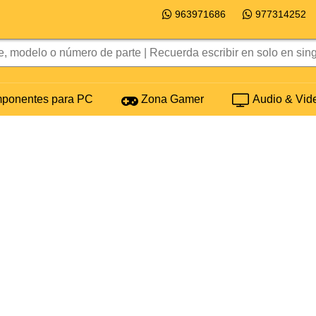
963971686
977314252
onentes para PC
Zona Gamer
Audio & Vid