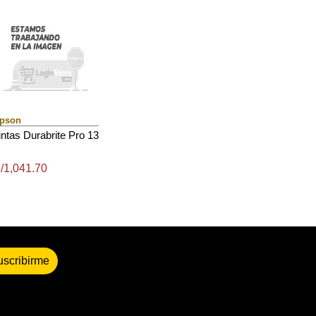
pson
intas Durabrite Pro 13
/1,041.70
uscribirme