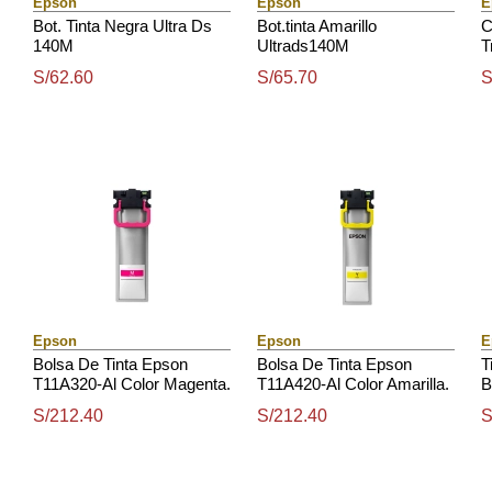
Epson
Epson
E
Bot. Tinta Negra Ultra Ds
Bot.tinta Amarillo
C
140M
Ultrads140M
T
W
S/62.60
S/65.70
S
Epson
Epson
E
Bolsa De Tinta Epson
Bolsa De Tinta Epson
T
T11A320-Al Color Magenta.
T11A420-Al Color Amarilla.
B
S/212.40
S/212.40
S