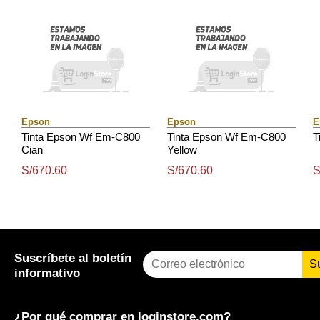
Epson
Epson
E
Tinta Epson Wf Em-C800
Tinta Epson Wf Em-C800
T
Cian
Yellow
S/670.60
S/670.60
S
Suscríbete al boletín
S
informativo
¿Por qué comprar en
loginstore.com
?