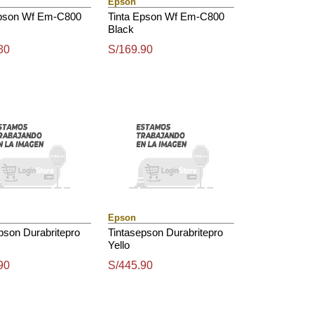
Epson
Epson Wf Em-C800
Tinta Epson Wf Em-C800
Black
80
S/169.90
Epson
pson Durabritepro
Tintasepson Durabritepro
Yello
90
S/445.90