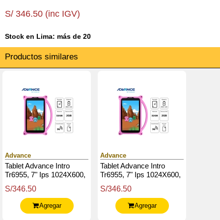
S/ 346.50 (inc IGV)
Stock en Lima: más de 20
Productos similares
Advance
Advance
Tablet Advance Intro
Tablet Advance Intro
Tr6955, 7" Ips 1024X600,
Tr6955, 7" Ips 1024X600,
Android 11 Go, 3G, Dual
Android 11 Go, 3G, Dual
S/346.50
S/346.50
Sim, 32Gb, Ram 2Gb
Sim, 32Gb, Ram 2Gb
Agregar
Agregar