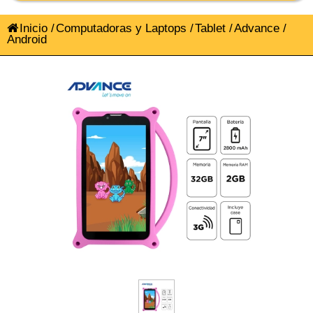
Inicio
/
Computadoras y Laptops
/
Tablet
/
Advance
/
Android