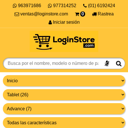
963971686
977314252
(01) 6192424
ventas@loginstore.com
0
Rastrea
Iniciar sesión