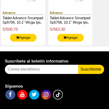
Advance
Advance
Tablet Advance Smartpad
Tablet Advance Smartpad
Sp5706, 10.1" Wxga Ips,
Sp5706, 10.1" Wxga Ips,
T310 2.00Ghz, 4Gb Ram,
T310 2.00Ghz, 4Gb Ram,
S/500.70
S/563.30
64Gb, Android 13
64Gb, Android 13
Agregar
Agregar
Suscríbete al boletín informativo
Suscribirme
Síguenos