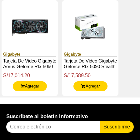
Gigabyte
Gigabyte
Tarjeta De Video Gigabyte
Tarjeta De Video Gigabyte
Aorus Geforce Rtx 5090
Geforce Rtx 5090 Stealth
Master 32G, 32 Gb
Ice 32G, 32Gb Gddr7,
S/17,014.20
S/17,589.50
Gddr7, Pcie Gen 5.0
Pcie Gen 5.0
Agregar
Agregar
Suscríbete al boletín informativo
Suscribirme