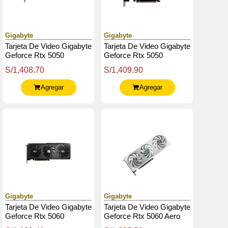
Gigabyte
Gigabyte
Tarjeta De Video Gigabyte
Tarjeta De Video Gigabyte
Geforce Rtx 5050
Geforce Rtx 5050
Gaming Oc 8G, 8 Gb
Windforce Oc 8G, 8 Gb
S/1,408.70
S/1,409.90
Gddr6, Pcie Gen 5.0
Gddr6, Pcie Gen 5.0
Agregar
Agregar
Gigabyte
Gigabyte
Tarjeta De Video Gigabyte
Tarjeta De Video Gigabyte
Geforce Rtx 5060
Geforce Rtx 5060 Aero
Gaming Oc 8G, 8 Gb
Oc 8G, 8 Gb Gddr7, Pcie