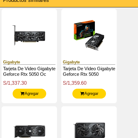
Productos similares
Gigabyte
Gigabyte
Tarjeta De Video Gigabyte
Tarjeta De Video Gigabyte
Geforce Rtx 5050 Oc
Geforce Rtx 5050
Low Profile 8G, 8 Gb
Windforce Oc V2 8G,
S/1,337.30
S/1,359.60
Gddr6, Pcie Gen 5.0
8Gb Gddr6, Pcie 5.0
Agregar
Agregar