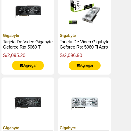
Gigabyte
Gigabyte
Tarjeta De Video Gigabyte
Tarjeta De Video Gigabyte
Geforce Rtx 5060 Ti
Geforce Rtx 5060 Ti Aero
Gaming Oc 8G, 8 Gb
Oc 8G, 8Gb Gddr7, Pcie
S/2,095.20
S/2,096.90
Gddr7, Pcie Gen 5.0
Gen 5.0
Agregar
Agregar
Gigabyte
Gigabyte