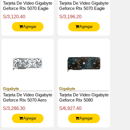
Tarjeta De Video Gigabyte
Tarjeta De Video Gigabyte
Geforce Rtx 5070 Eagle
Geforce Rtx 5070 Eagle
Oc Sff 12G, 12 Gb
Oc Ice Sff 12, 12 Gb
S/3,120.40
S/3,196.20
Gddr7, Pcie Gen 5.0
Gddr7, Pcie Gen 5.0
Agregar
Agregar
Gigabyte
Gigabyte
Tarjeta De Video Gigabyte
Tarjeta De Video Gigabyte
Geforce Rtx 5070 Aero
Geforce Rtx 5080
Oc 12G, 12 Gb Gddr7,
Gaming Oc 16G, 16 Gb
S/3,286.30
S/6,927.40
Pcie Gen 5.0
Gddr7, Pcie Gen 5.0
Agregar
Agregar