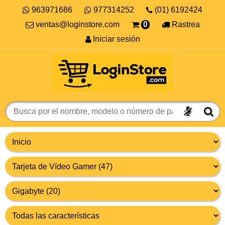
963971686
977314252
(01) 6192424
ventas@loginstore.com
0
Rastrea
Iniciar sesión