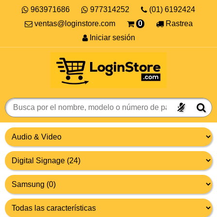
963971686
977314252
(01) 6192424
ventas@loginstore.com
0
Rastrea
Iniciar sesión