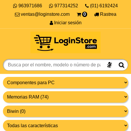
963971686
977314252
(01) 6192424
ventas@loginstore.com
0
Rastrea
Iniciar sesión