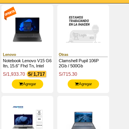
Lenovo
Otras
Notebook Lenovo V15 G6
Clamshell Pupil 106P
Itn, 15.6" Fhd Tn, Intel
2Gb / 500Gb
N100 Hasta 3.4Ghz, 8Gb
S/1,933.70
S/ 1,717
S/715.30
Ddr5-4800 Sodimm
Agregar
Agregar