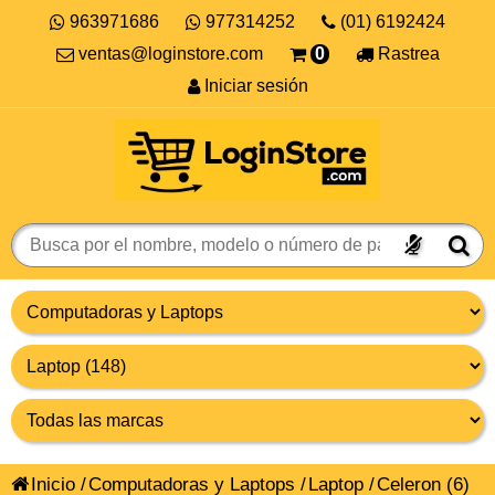
963971686
977314252
(01) 6192424
ventas@loginstore.com
0
Rastrea
Iniciar sesión
Inicio
/
Computadoras y Laptops
/
Laptop
/
Celeron
(6)