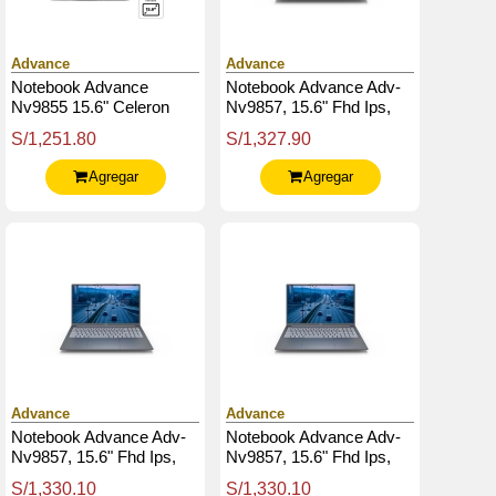
Advance
Advance
Notebook Advance
Notebook Advance Adv-
Nv9855 15.6" Celeron
Nv9857, 15.6" Fhd Ips,
N4020 1.10 Ghz 8Gb
Celeron N4500 1.1Ghz,
S/1,251.80
S/1,327.90
Ram 256Gb Ssd
8Gb Ddr4, 256Gb Ssd
Agregar
Agregar
Advance
Advance
Notebook Advance Adv-
Notebook Advance Adv-
Nv9857, 15.6" Fhd Ips,
Nv9857, 15.6" Fhd Ips,
Celeron N4500 1.1Ghz,
Celeron N4500 1.1Ghz,
S/1,330.10
S/1,330.10