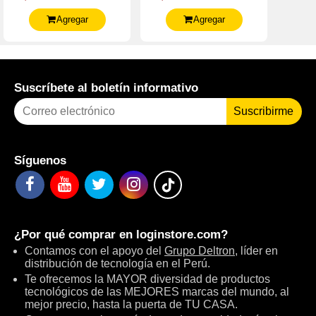
8Gb Ddr4, 256Gb Ssd
8Gb Ddr4, 256Gb Ssd
Agregar
Agregar
Suscríbete al boletín informativo
Suscribirme
Síguenos
¿Por qué comprar en
loginstore.com
?
Contamos con el apoyo del
Grupo Deltron
, líder en
distribución de tecnología en el Perú.
Te ofrecemos la MAYOR diversidad de productos
tecnológicos de las MEJORES marcas del mundo, al
mejor precio, hasta la puerta de TU CASA.